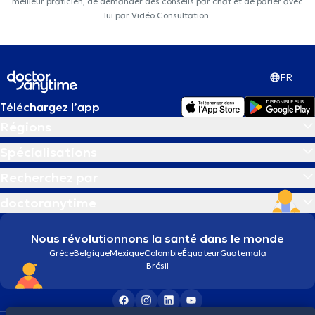
meilleur praticien, de demander des conseils par chat et de parler avec
lui par Vidéo Consultation.
FR
Téléchargez l’app
Régions
Spécialisations
Recherchez par
doctoranytime
Nous révolutionnons la santé dans le monde
Grèce
Belgique
Mexique
Colombie
Équateur
Guatemala
Brésil