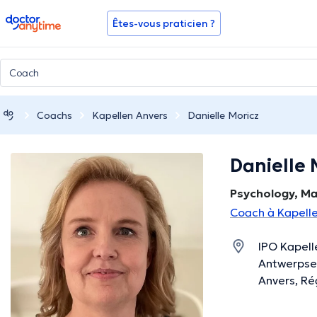
doctoranytime
Êtes-vous praticien ?
Coachs
Kapellen Anvers
Danielle Moricz
Danielle 
Psychology, Ma
Coach à Kapell
IPO Kapell
Antwerpse
Anvers, Ré