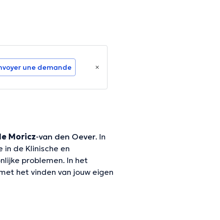
nvoyer une demande
le Moricz
-van den Oever
. In
 in de Klinische en
lijke problemen. In het
 met het vinden van jouw eigen
opleiding om je bij elke stap te
nieke behoeften van elke
roordelende omgeving waar je
ngstrategieën leren en