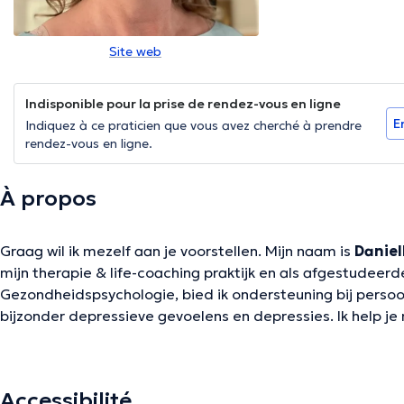
Site web
Indisponible pour la prise de rendez-vous en ligne
E
Indiquez à ce praticien que vous avez cherché à prendre
rendez-vous en ligne.
À propos
Graag wil ik mezelf aan je voorstellen. Mijn naam is
Daniel
mijn therapie & life-coaching praktijk en als afgestudeerde
Gezondheidspsychologie, bied ik ondersteuning bij persoon
bijzonder depressieve gevoelens en depressies. Ik help je
weg naar herstel. Ik put uit mijn eigen (levens)ervaring en 
ondersteunen. Mijn aanpak is op maat gemaakt voor de u
persoon. Het biedt een veilige, vertrouwelijke en niet-ve
Accessibilité
jouw gedachten en gevoelens kunt verkennen. Je zult copi