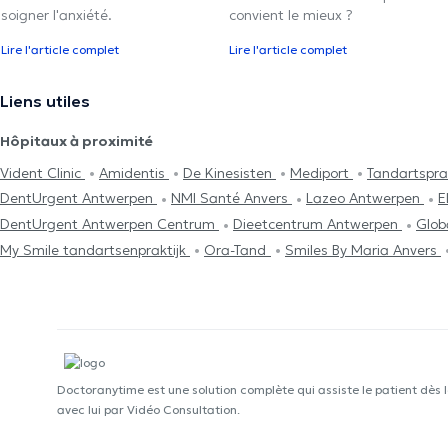
soigner l'anxiété.
convient le mieux ?
Lire l'article complet
Lire l'article complet
Liens utiles
Hôpitaux à proximité
Vident Clinic
Amidentis
De Kinesisten
Mediport
Tandartspra
DentUrgent Antwerpen
NMI Santé Anvers
Lazeo Antwerpen
E
DentUrgent Antwerpen Centrum
Dieetcentrum Antwerpen
Glob
My Smile tandartsenpraktijk
Ora-Tand
Smiles By Maria Anvers
Doctoranytime est une solution complète qui assiste le patient dès 
avec lui par Vidéo Consultation.