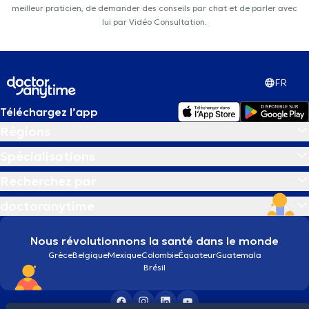
meilleur praticien, de demander des conseils par chat et de parler avec
lui par Vidéo Consultation.
FR
Téléchargez l’app
Régions
Spécialisations
Recherchez par
doctoranytime
Nous révolutionnons la santé dans le monde
Grèce
Belgique
Mexique
Colombie
Équateur
Guatemala
Brésil