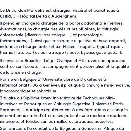
Le Dr
Jordan Marcelis
est chirurgien viscéral et bariatrique à
CHIREC –
Hôpital Delta à Auderghem
.
Il prend en charge la chirurgie de la
paroi abdominale
(hernies,
éventrations), la chirurgie des
vésicules biliaires
, la chirurgie
colorectale
(diverticulose colique,...) et
proctologie
(hémorroïdes,...) ainsi que la chirurgie digestive du haut appareil,
incluant la chirurgie
anti-reflux
(Nissen, Toupet,...),
gastrique
(hernie hiatale,...) et
bariatrique
(sleeve, bypass gastrique,...).
Il consulte à Bruxelles, Liège, Overijse et Ath, avec une approche
centrée sur l’écoute, l’accompagnement personnalisé et la qualité
de la prise en charge.
Formé en Belgique à l'Université Libre de Bruxelles et à
l’international (HUG à Genève), il pratique la chirurgie mini-invasive,
laparoscopique et robotique.
Titulaire du Diplôme Inter-Universitaire de Techniques Mini-
Invasives et Robotiques en Chirurgie Digestive (Université Paris-
Sorbonne), il participe régulièrement à des formations et congrès
internationaux afin d’offrir à ses patients une médecine moderne,
innovante et fondée sur les meilleures pratiques actuelles.
Son parcours l’a conduit de la Belgique à Genève, en Afrique du