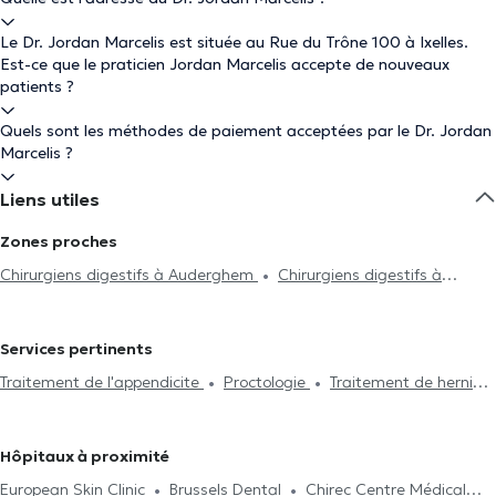
Le Dr. Jordan Marcelis est située au Rue du Trône 100 à Ixelles.
Est-ce que le praticien Jordan Marcelis accepte de nouveaux
patients ?
Quels sont les méthodes de paiement acceptées par le Dr. Jordan
Marcelis ?
Liens utiles
Zones proches
Chirurgiens digestifs à Auderghem
Chirurgiens digestifs à
Bruxelles
Chirurgiens digestifs à Saint-Gilles
Chirurgiens
digestifs à Uccle
Chirurgiens digestifs à Woluwe-Saint-Pierre
Services pertinents
Chirurgiens digestifs à Forest
Chirurgiens digestifs à Berchem-
Traitement de l'appendicite
Proctologie
Traitement de hernies
Sainte-Agathe
Chirurgiens digestifs à Rhode-Saint-Genèse
Vésicules
Reflux Gastro-oesophagien
Chirurgiens digestifs à Asse
Chirurgiens digestifs à Waterloo
Chirurgiens digestifs à Braine-L'Alleud
Hôpitaux à proximité
European Skin Clinic
Brussels Dental
Chirec Centre Médical