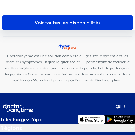
Parc Léopold
BeNomad
MAKAULA MediConsult
Cabinet
Médical Ixelles
Centre Kiné +
Ixelles Dental Care
Mazi
Medical Center Ixelles
Brussels Skin Center - Quartier Européen
Voir toutes les disponibilités
Stay Strong Ixelles
Kio Medical Center Belliard
Mazi Medical
Center Belliard
Dental Expert
Centre Glycine et Lilas
MediMercelis
Basic-Fit Etterbeek
La Maison PsyCol
Centre
PsyCol Schuman Lalaing
Eurocare Medical Center
Doctoranytime est une solution complète qui assiste le patient dès les
premiers symptômes jusqu'à la guérison en lui permettant de trouver le
meilleur praticien, de demander des conseils par chat et de parler avec
lui par Vidéo Consultation. Les informations fournies ont été complétées
par Jordan Marcelis et publiées par l'équipe de Doctoranytime.
FR
Téléchargez l’app
Régions