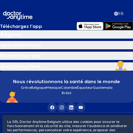
FR
Téléchargez l’app
Régions
Spécialisations
Recherchez par
doctoranytime
Nous révolutionnons la santé dans le monde
Grèce
Belgique
Mexique
Colombie
Équateur
Guatemala
Brésil
Conditions générales
Cookies
Politique de confidentialité
La SRL Doctor Anytime Belgium utilise des cookies pour assurer le
© 2026 doctoranytime
fonctionnement et la sécurité du site, mesurer l’audience et améliorer
les performances, personnaliser votre expérience, proposer des