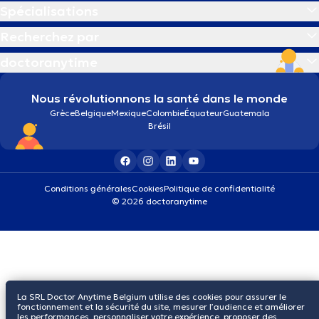
Spécialisations
Recherchez par
doctoranytime
Nous révolutionnons la santé dans le monde
Grèce
Belgique
Mexique
Colombie
Équateur
Guatemala
Brésil
Conditions générales
Cookies
Politique de confidentialité
© 2026 doctoranytime
La SRL Doctor Anytime Belgium utilise des cookies pour assurer le
fonctionnement et la sécurité du site, mesurer l’audience et améliorer
les performances, personnaliser votre expérience, proposer des