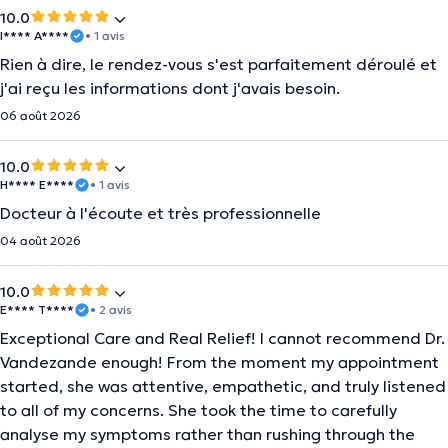
10.0
I**** A****
• 1 avis
Rien à dire, le rendez-vous s'est parfaitement déroulé et
j'ai reçu les informations dont j'avais besoin.
06 août 2026
10.0
H**** E****
• 1 avis
Docteur à l'écoute et très professionnelle
04 août 2026
10.0
E**** T****
• 2 avis
Exceptional Care and Real Relief! I cannot recommend Dr.
Vandezande enough! From the moment my appointment
started, she was attentive, empathetic, and truly listened
to all of my concerns. She took the time to carefully
analyse my symptoms rather than rushing through the