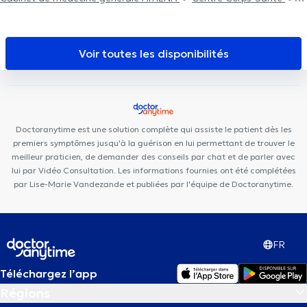
Centre Epione
Kiné Spé Gembloux
FYKI Sports
Cabinet
d'ostéopathie Gembloux Fabian Laval
Cabinet Jodoigne Dental
Clinic
Cabinet du Docteur Tichoux
Des Racines à la Vie
Voir toutes les disponibilités
Centre D'Ophtalmologie Du Brabant Wallon
Centre de Plein Être
Yoganaissance
Centre médical du Centenaire
Maison
Médicale du Biéreau
Centre Kinos
SB Kiné
Louvain-la-Kiné
Centre médical des 4 sapins
Centre Tonaki
Cabinet du
Doctoranytime est une solution complète qui assiste le patient dès les
Docteur Abrassart (Avenue Daudet)
premiers symptômes jusqu'à la guérison en lui permettant de trouver le
meilleur praticien, de demander des conseils par chat et de parler avec
lui par Vidéo Consultation. Les informations fournies ont été complétées
par Lise-Marie Vandezande et publiées par l'équipe de Doctoranytime.
FR
Téléchargez l’app
Régions