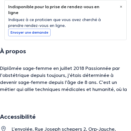
Indisponible pour la prise de rendez-vous en
ligne
Indiquez à ce praticien que vous avez cherché à
prendre rendez-vous en ligne.
Envoyer une demande
À propos
Diplômée sage-femme en juillet 2018 Passionnée par
l’obstétrique depuis toujours, j’étais déterminée à
devenir sage-femme depuis l’âge de 8 ans. C’est un
métier qui allie techniques médicales et humanité, où la
douceur et l’empathie ont toute leur importance.
Accessibilité
La description a été éditée par l'équipe de Doctoranytime et se base sur des
informations vérifiées.
L’envolée, Rue Joseph schepers 2, Orp-Jauche,