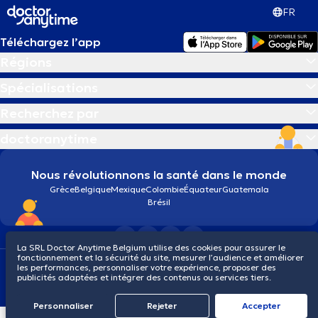
FR
Téléchargez l’app
Régions
Spécialisations
Recherchez par
doctoranytime
Nous révolutionnons la santé dans le monde
Grèce
Belgique
Mexique
Colombie
Équateur
Guatemala
Brésil
La SRL Doctor Anytime Belgium utilise des cookies pour assurer le
fonctionnement et la sécurité du site, mesurer l’audience et améliorer
Conditions générales
Cookies
Politique de confidentialité
les performances, personnaliser votre expérience, proposer des
© 2026 doctoranytime
publicités adaptées et intégrer des contenus ou services tiers.
Personnaliser
Rejeter
Αccepter