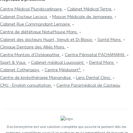
Centre Médical Pluridisciplinaire
Cabinet Médical Tertre
Cabinet Docteur Lecocq
Maison Médicale de Jemappes
Cabinet Rue Commandant Lemaire
Centre de diététique NaturHouse Mons
Cabinet des docteurs Huart, Venuti et Di Blasio
Santé Mons
Clinique Dentaire des Alliés Mons
Centre Μontois d'Ostéopathie
Centre Périnatal PACHAMAMA
Sport & Vous
Cabinet médical Louissaint
Dental Mons
Cabinet Cotherapsy
Centre Médisport³
Centre de kinésithérapie Manandise
Lens Dental Clinic
CMJ - English consultation
Centre Paramédical de Casteau
Doctoranytime est une solution complète qui assiste le patient dès les
premiers symptômes jusqu'à la guérison en lui permettant de trouver le