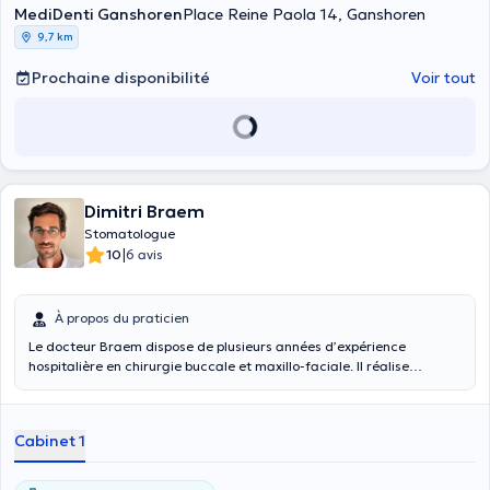
MediDenti Ganshoren
Place Reine Paola 14, Ganshoren
9,7 km
Prochaine disponibilité
Voir tout
Dimitri Braem
Stomatologue
|
10
6 avis
À propos du praticien
Le docteur Braem dispose de plusieurs années d’expérience
hospitalière en chirurgie buccale et maxillo-faciale. Il réalise
notamment des extractions (dont dents de sagesse et cas
complexes), des petites chirurgies intra-buccales, des greffes
osseuses, et assure le suivi de pathologies spécifiques comme les
Cabinet 1
troubles de l’ATM, la chirurgie orthognathique et les ostéonécroses
des mâchoires.