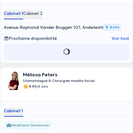
Cabinet 1
Cabinet 2
Avenue Raymond Vander Bruggen 107, Anderlecht
8,4 km
Prochaine disponibilité
Voir tout
Mélissa Peters
Stomatologue & Chirurgien maxillo-facial
|
9.9
46 avis
Cabinet 1
MediDenti Ganshoren