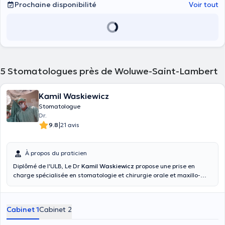
Prochaine disponibilité
Voir tout
5
Stomatologues près de Woluwe-Saint-Lambert
Kamil Waskiewicz
Stomatologue
Dr.
|
9.8
21 avis
À propos du praticien
Diplômé de l'ULB, Le Dr
Kamil Waskiewicz
propose une prise en
charge spécialisée en stomatologie et chirurgie orale et maxillo-
faciale, dans un environnement médical moderne et équipé des
dernières technologies d’imagerie et de chirurgie. Prestations
réalisées : Extractions dentaires, chirurgies buccales, chirurgie au
Cabinet 1
Cabinet 2
laser, chirurgie implantaire (guidée, naviguée falcon), implant en
zircone, greffes osseuses, consultation en stomatologie, pathologie