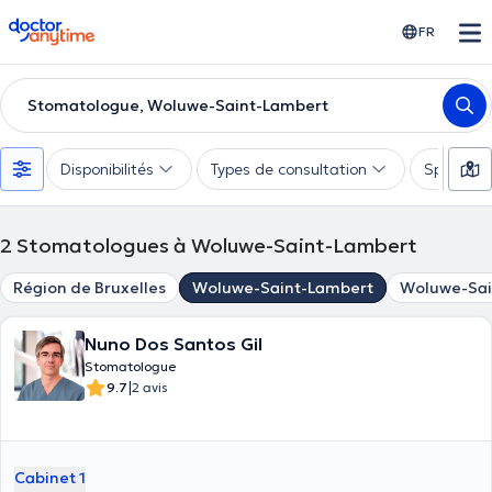
doctoranytime
FR
Stomatologue, Woluwe-Saint-Lambert
Disponibilités
Types de consultation
Spécialis
2
Stomatologues à Woluwe-Saint-Lambert
Région de Bruxelles
Woluwe-Saint-Lambert
Woluwe-Sai
Nuno Dos Santos Gil
Stomatologue
|
9.7
2 avis
Cabinet 1