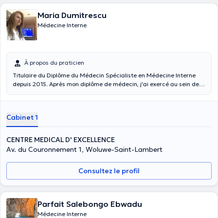
Maria Dumitrescu
Médecine Interne
À propos du praticien
Titulaire du Diplôme du Médecin Spécialiste en Médecine Interne
depuis 2015. Après mon diplôme de médecin, j'ai exercé au sein de
l'Hôpital CHR Mons Hainaut dans le Service de Médecine interne et
Gériatrie en tant que médecin d' etage. ( Saint Joseph -Hôpital de
Warquinies) . En présent je travaille comme médecin specialist
Cabinet 1
Medicine Interne à CHIREC à l' Hôpital de Braine l Alleud . Je finis
actuellement mon derniere année dans la deuxième spécilaité en
Gériatrie.
CENTRE MEDICAL D' EXCELLENCE
Av. du Couronnement 1, Woluwe-Saint-Lambert
Consultez le profil
Parfait Salebongo Ebwadu
Médecine Interne