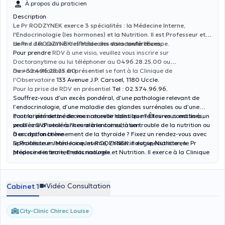
À propos du praticien
Description
Le Pr RODZYNEK exerce 3 spécialités : la Médecine Interne,
l'Endocrinologie (les hormones) et la Nutrition. Il est Professeur et
donne des cours à des Médecins dans toute l'Europe.
Le Pr J.J.RODZYNEK effectue des
visioconférences
.
Pour prendre
RDV à une visio, veuillez vous inscrire sur
Doctoranytime ou lui téléphoner au
0496.28.25.00
ou
au
Des consultations
+32.496.28.25.00
en présentiel
.
se font à la Clinique de
l'Observatoire
133 Avenue J.P. Carsoel, 1180 Uccle.
Pour la prise de RDV en présentiel
Tel :
02.374.96.96
.
Souffrez-vous d’un excès pondéral, d’une pathologie relevant de
l’endocrinologie, d’une maladie des glandes surrénales ou d’une
contrariété de médecine naturelle holistique ? Êtes-vous enclin à un
Pour lui permettre de vous recevoir dans les meilleures conditions,
problème d’intolérances alimentaires, à un trouble de la nutrition ou
veuillez SVP venir à l’heure à la consultation.
à un dysfonctionnement de la thyroïde ? Fixez un rendez-vous avec
Description brève
le Professeur Jean-Jacques RODZYNEK. Il est spécialiste en
Spécialiste en Médecine Interne, Endocrinologie, Nutrition, le Pr
Médecine interne, Endocrinologie et Nutrition. Il exerce à la Clinique
propose des traitements naturels.
de l’Observatoire, 133 Avenue J.P. Carsoel, 1180 Uccle. Il a cumulé
plusieurs années d’expérience dans son domaine et a participé à
plusieurs conférences en lien avec les intolérances alimentaires, les
Vidéo Consultation
Cabinet 1
maladies auto-immunes, la toxicologie, l’environnement, la thyroïde
et les glandes surrénales. Il parle très bien français et anglais.
City-Clinic Chirec Louise