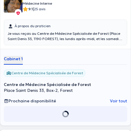
Médecine Interne
|
9.1
25 avis
À propos du praticien
Je vous reçois au Centre de Médecine Spécialisée de Forest (Place
Saint Denis 33, 1190 FOREST), les lundis après-midi, et les samedis
de 12h00 à 14h00. Docteur et spécialiste en Médecine Interne, je
suis parfaitement bilingue (Français et Néerlandais). J' ai une vaste
expérience dans toutes les pathologies internes ( maladies de l'
Cabinet 1
estomac et des intestins, cardiovasculaires, pulmonaires,
articulaires, hématologiques, infectieuses et auto-immunes). La
prise en charge du diabète, de la thyroïde, de l' hypertension, de l'
Centre de Médecine Spécialisée de Forest
obésité, de la fatigue chronique et autres pathologies difficiles à
diagnostiquer, fait partie de mon quotidien. Je travaille dans un
Centre de Médecine Spécialisée de Forest
grand hôpital à quelques kilomètres de Bruxelles. Je travaille en
Place Saint Denis 33, Box-2, Forest
étroite collaboration avec tous les autres spécialistes. " Etre à l'
écoute du patient et le travail bien soigné"= Etre bien soigné!🙂
Prochaine disponibilité
Voir tout