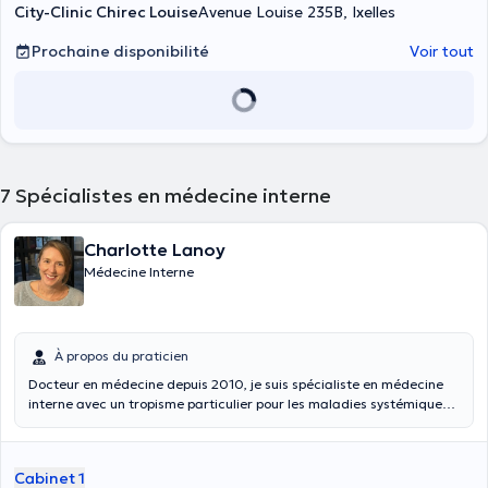
City-Clinic Chirec Louise
Avenue Louise 235B, Ixelles
Prochaine disponibilité
Voir tout
7
Spécialistes en médecine interne
Charlotte Lanoy
Médecine Interne
À propos du praticien
Docteur en médecine depuis 2010, je suis spécialiste en médecine
interne avec un tropisme particulier pour les maladies systémiques
et auto-inflammatoires. J'ai effectué ma formation en médecine
interne au sein du réseau hospitalier de l'Université Libre de
Bruxelles.J'ai bénéficié de l'enseignement du Pr. Karmali qui m'a
Cabinet 1
transmis ses connaissances dans le domaine de l'endocrinologie,