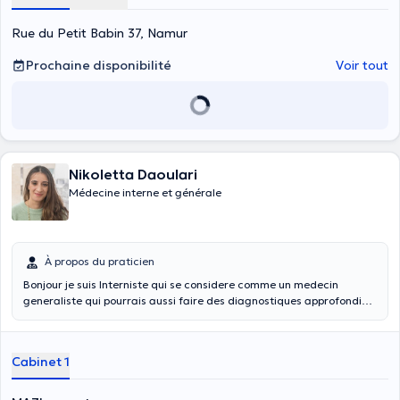
Rue du Petit Babin 37, Namur
Prochaine disponibilité
Voir tout
Nikoletta Daoulari
Médecine interne et générale
À propos du praticien
Bonjour je suis Interniste qui se considere comme un medecin
generaliste qui pourrais aussi faire des diagnostiques approfondis
J'ai completé aussi ma formation à medecine des Urgences et je
suis competente de prendre en charge petits cas chirurgicaux
(sutures ,soins des plaies ,platres ,injections intramusculaires et
Cabinet 1
intra-articulaires ) et des enfants de toute age . Possibilité de prise
du sang si c'est necessaire pendant la consultation ,des frottis et
aussi d’un électrocardiogramme.