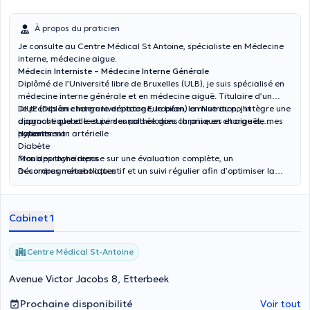
À propos du praticien
Je consulte au Centre Médical St Antoine, spécialiste en Médecine
interne, médecine aigue.
Médecin Interniste – Médecine Interne Générale
Diplômé de l’Université libre de Bruxelles (ULB), je suis spécialisé en
médecine interne générale et en médecine aiguë. Titulaire d’un
DIUE (Diplôme Interuniversitaire Européen) en Nutrition, j’intègre une
Je prends en charge le dépistage, le bilan, la mise au point
approche globale et personnalisée dans la prise en charge de mes
diagnostique et le suivi des pathologies chroniques et aiguës,
patients.
notamment :
Hypertension artérielle
Diabète
Troubles thyroïdiens
Mon approche repose sur une évaluation complète, un
Désordres métaboliques
accompagnement attentif et un suivi régulier afin d’optimiser la
Pathologies inflammatoires et infectieuses
prévention et la prise en charge des maladies chroniques.
Bilan nutritionnel
Cabinet 1
Centre Médical St-Antoine
Avenue Victor Jacobs 8, Etterbeek
Prochaine disponibilité
Voir tout