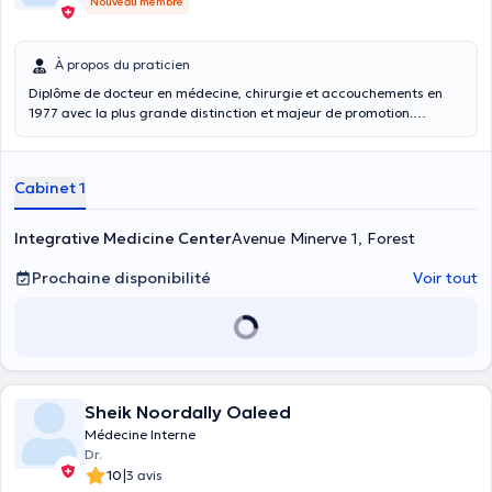
Nouveau membre
À propos du praticien
Diplôme de docteur en médecine, chirurgie et accouchements en
1977 avec la plus grande distinction et majeur de promotion.
Diplôme de spécialiste en médecine interne en 1982 avec la plus
grande distinction. Spécialisation en soins intensifs. Professeur
honoraire à l'ULB en soins intensifs et médecine d'urgence. Mes
Cabinet 1
domaines de compétences couvrent les pathologies
cardiopulmonaires, digestives, hépatiques, rénales, auto-immunes
et auto-inflammatoires. Dans le cadre des soins intensifs, je suis
Integrative Medicine Center
Avenue Minerve 1, Forest
compétent en diagnostics et suivis de syndrome coronariens aigus,
d'AVC et AIT, d'insuffisance rénale chronique avec ou sans
Prochaine disponibilité
Voir tout
hémodialyse.
Sheik Noordally Oaleed
Médecine Interne
Dr.
|
10
3 avis