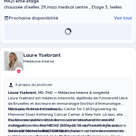
MAZI eme etage
chaussée d'ixelles 29,mazi medical centre , Etage 3, Ixelles
Prochaine disponibilité
Voir tout
Laure Ysebrant
Médecine Interne
À propos du praticien
Laure Ysebrant
, MD, PhD — Médecine interne & longévité
Laure Ysebrant est médecin interniste, diplômée de l'Université Libre
de Bruxelles et docteure en immunologie (Institut d'Immunologie
Médicale, Pr Michel Goldman).
Elle a poursuivi sa formation au Center for Cell Engineering du
Memorial Sloan Kettering Cancer Center, à New York. Là-bas, elle a
étudié comment le métabolisme, le microbiome et l'immunité
Ses travaux, publiés dans des revues internationales, ont été
dialoguent — et comment ce dialogue, lorsqu'il se dérègle, prépare
distingués par les Prix MEDIC (2014–2015), la Fondation Nuovo
le terrain des maladies chroniques.
Soldati (2014) et la BAEF (2015). Ils portent sur les mécanismes du
De ce parcours — clinique et scientifique — est née une conviction :