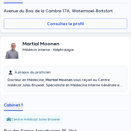
des troubles ioniques et du métabolisme phospho-calcique. Je
travaille depuis 2018 au sein de l'équipe de médecine interne des
Avenue du Bois de la Cambre 17A, Watermael-Boitsfort
Centre Hospitaliers de Jolimont. J'ai acquis récemment une
compétence particulière en nutrition clinique et en manifestation
Consultez le profil
dermatologique des maladies systémiques.
Martial Moonen
Médecin interne - Néphrologie
À propos du praticien
Docteur en Médecine,
Martial Moonen
vous reçoit au Centre
médical Jules Bruwier. Spécialiste en Médecine Interne Générale et
en Néphrologie depuis 2001 et ayant étudié à l'Université de Liège.
Cabinet 1
Centre médical Jules Bruwier
Rue des Francs Arquebusiers 35, Visé