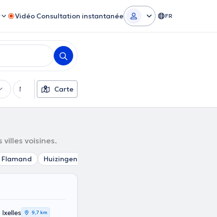
r
Vidéo Consultation instantanée
FR
Moyens de paiement
Carte
Filtres supplémentaires
villes voisines.
t Flamand
Huizingen
Buizingen
Gaasbeek
Halle Bra
Ixelles
9,7 km