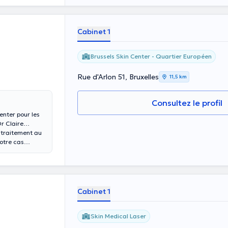
Cabinet 1
Brussels Skin Center - Quartier Européen
Rue d'Arlon 51, Bruxelles
11,5 km
Consultez le profil
nter pour les
Dr Claire
 traitement au
otre cas
t personnalisé.
réparation, le
Cabinet 1
Skin Medical Laser