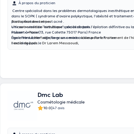
À propos du praticien
Centre spécialisé dans les problèmes dermatologiques inesthétique en 
dans le SOPK ( syndrome d'ovaire polykystique, l'obésité et traitement 
post opératoires et post acné .
Traduction des termes :
Un
« Hirsu- » vient de “hirsutisme” : excès de poils.
centre médico-esthétique
spécialisé dans l’épilation définitive au la
Présent à
« Laser » = laser.
Paris
(13, rue Collette 75017 Paris) France
Également à
Donc “Hirsulaser” signifie grosso modo :
Marseille
, avec un centre au Vieux-Port. France
laser pour le traitement de l’h
Il est dirigé par le
l’excès de poils
.
Dr Larem Messaoudi
,
Ils traitent des cas de
pilosité pathologique
(par exemple hirsutisme, 
hormonodépendantes) via un “effet photo-acoustique” du laser, pour ré
pilosité.
Dmc Lab
Cosmétologie médicale
|
10.0
47 avis