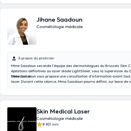
Jihane Saadoun
Cosmétologie médicale
À propos du praticien
Mme Saadoun seconde l’équipe des dermatologues du Brussels Skin Ce
épilations définitives au laser diode LightSheer, sous la supervision du 
Debusscher.
Mme Saadoun vous propose une consultation d’information avant tout
laser. Durant cette séance, Mme Saadoun pourra définir, sur base de v
particulier (type de peau, etc.) et de vos attentes, un plan de traitemen
Elle vous donnera également des explications complémentaires sur la p
déroulement et le suivi du traitement.
Skin Medical Laser
Cosmétologie médicale
|
9.9
3 avis