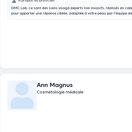
À propos du praticien
DMC Lab, ce sont des soins visage experts non invasifs, réalisés en cab
pour apporter une réponse ciblée, adaptée à votre peau par l'équipe 
spécialistes du DermoMedicalCenter. Ces soins s'adressent à celles et ceux qui
privilégient les techniques non-invasives et souhaitent bénéficier d'une
médicale sur-mesure pour des soins efficaces et sans cicatrisation.
Ann Magnus
Cosmétologie médicale