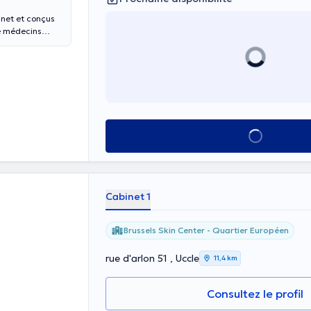
inet et conçus
de médecins
 expertise
Voir tout
Cabinet 1
Brussels Skin Center - Quartier Européen
rue d'arlon 51 , Uccle
11,4 km
Consultez le profil