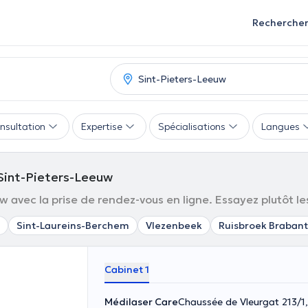
Recherche
nsultation
Expertise
Spécialisations
Langues
Sint-Pieters-Leeuw
 avec la prise de rendez-vous en ligne. Essayez plutôt les 
Sint-Laureins-Berchem
Vlezenbeek
Ruisbroek Braban
Cabinet 1
Médilaser Care
Chaussée de Vleurgat 213/1, 