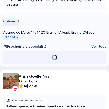
🌸 Sérénité, ancrage et détente grâce à la réflexologie et à l’écoute
du corps
Cabinet 1
Avenue de l'Alleu 14, 1420 Braine-l'Alleud, Braine-L'Alleud
36,0 km
Prochaine disponibilité
Voir tout
Anne-Joëlle Nys
Réflexologue
|
10
12 avis
À propos du praticien
Réflexologue expérimentée. J'améliore votre bien-être en