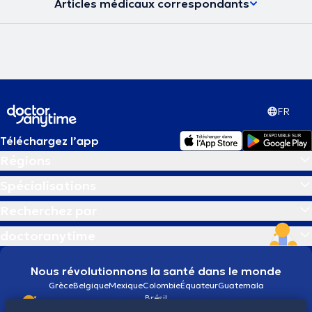
Articles médicaux correspondants
FR
Téléchargez l’app
Régions
Spécialisations
Recherchez par
doctoranytime
Nous révolutionnons la santé dans le monde
Grèce
Belgique
Mexique
Colombie
Équateur
Guatemala
Brésil