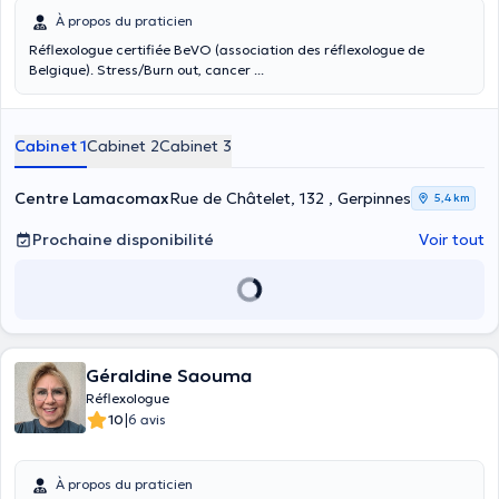
À propos du praticien
Réflexologue certifiée BeVO (association des réflexologue de
Belgique). Stress/Burn out, cancer ...
Cabinet 1
Cabinet 2
Cabinet 3
Centre Lamacomax
Rue de Châtelet, 132 , Gerpinnes
5,4 km
Prochaine disponibilité
Voir tout
Géraldine Saouma
Réflexologue
|
10
6 avis
À propos du praticien