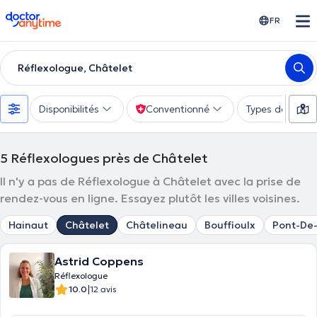
doctoranytime
FR
Réflexologue, Châtelet
Disponibilités
Conventionné
Types de consu
5
Réflexologues près de Châtelet
Il n'y a pas de Réflexologue à Châtelet avec la prise de
rendez-vous en ligne. Essayez plutôt les villes voisines.
Hainaut
Châtelet
Châtelineau
Bouffioulx
Pont-De
Astrid Coppens
Réflexologue
|
10.0
12 avis