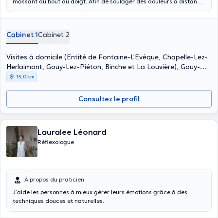
massant du bout du doigt. Afin de soulager des douleurs à distance
et rééquilibrer diverses fonctions vitales. Elle est principalement
utilisée pour combattre le stress, les tensions, les douleurs
musculaires, le mal de dos, réduire la fréquence des migraines, les
Cabinet 1
Cabinet 2
troubles fonctionnels, les troubles du sommeils, limiter les effets
secondaires des chimiothérapies, ...
Visites à domicile (Entité de Fontaine-L'Evèque, Chapelle-Lez-
Herlaimont, Gouy-Lez-Piéton, Binche et La Louvière), Gouy-
Lez-Piéton
15,0 km
Consultez le profil
Lauralee Léonard
Réflexologue
À propos du praticien
J’aide les personnes à mieux gérer leurs émotions grâce à des
techniques douces et naturelles.