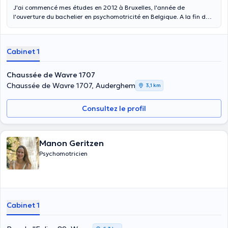
J'ai commencé mes études en 2012 à Bruxelles, l'année de
l'ouverture du bachelier en psychomotricité en Belgique. A la fin de
ce parcours, je suis devenue membre de l'UPBPF, l'Union
Professionnelle Belge des Psychomotriciens Francophones. Pendant
mes études et mes premières années de travail, j'ai eu l'opportunité
Cabinet 1
de rencontrer des personnes (enfants, adolescents, adultes,
personnes âgées) en questionnement ou souffrance relationnelle.
Leurs souffrances sont différentes et variées : troubles relationnels,
Chaussée de Wavre 1707
troubles du développement, trouble d'hyperactivité, troubles
Chaussée de Wavre 1707, Auderghem
3,1 km
scolaires, troubles du spectre autistique, troubles du langage, etc.
C'est au travers de ces rencontres que j'ai réalisé l'importance de
Consultez le profil
l'action en prévention : il suffit parfois d'un petit peu d'aide durant
les premières années de vie pour éviter des difficultés, des troubles
plus importants à l'école, à l'adolescence et à l'âge adulte. Une idée
prend forme et c'est finalement en 2018 que je crée le centre de
Manon Geritzen
psychomotricité Fri'mousse. Mon objectif est de proposer un
Psychomotricien
accompagnement, un soutien dès les premières années de l'enfant
et d' agir ainsi en prévention.
Cabinet 1