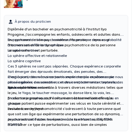
À propos du praticien
Diplômée d'un bachelier en psychomotricité à l'Institut Ilya
Prigogine, j'accompagne les enfants, adolescents et adultes dans
leur parcours de soin psychomoteur. Ma pratique repose sur
En psychomotricité nous considérons la personne dans sa globalité
l'harmonisation de la dynamique psychomotrice de la personne
à travers ses différentes sphéres :
lorsque celle-ci est perturbée.
La sphère motrice
La sphère affective et relationnelle
La sphère cognitive
Ces 3 sphères ne sont pas séparées. Chaque expérience corporelle
fait émerger des éprouvés émotionels, des pensées, des
imaginaires, des mémoires tout comme chaque expérience de
C'est à partir des vécus corporels expérimentés en séance que nous
pensée génère des sensations et des comportements corporels, des
allons explorer, conscientiser, construire et harmoniser toutes les
éprouvés émotionnels etc ...
sphères de l'être.
Nous explorerons ensemble à travers diverses médiations telles que
le jeu,
le Yoga, le toucher-massage, la danse libre, la voix, les
productions graphiques, l'écriture en séance individuelle et/ou en
En séance je pose un cadre sécurisant et bienveillant afin que
groupe.
chaque patient puisse expérimenter ses vécus en toute sérénité et
évoluer à son rythme.
Les séances de psychomotricité s'adressent à toute personne quel
que soit son âge qui expérimente une perturbation de sa dynamique
psychomotrice. Toutes les épreuves de la vie sont susceptibles
Je vous accueille dans mon centre à la rue Marconi, 155, 1190
d'entraîner ce type de perturbations, aussi bien de simples
FOREST
difficultés rencontrées à l'école qu'une neuroatypie ou encore des