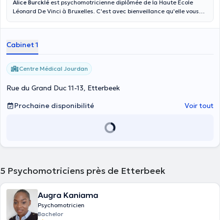
Alice Burcklé
est psychomotricienne diplômée de la Haute École
Léonard De Vinci à Bruxelles. C'est avec bienveillance qu'elle vous
accueille au Centre Médical Jourdan pour une accompagnement
individuel et spécifique à chaque patient (enfants, adultes et
personnes âgées). Son cadre sécurisant permet de faire un bilan
Cabinet 1
psychomoteur pour ensuite s'il le faut effectuer un suivi
psychomoteur. Sportive et passionnée elle s'est formée en
Préparation Physique afin d'allier psychomotricité et sport. Mise en
Centre Médical Jourdan
place d'un programme sportif personnalisé en fonction des objectifs
fixés avec elle. Elle propose des séances pour les sportifs de haut
Rue du Grand Duc 11-13, Etterbeek
niveau comme pour les amateurs pour tout type de demande : perte
de poids, préparation à un évènement, rééducation après blessure...
Prochaine disponibilité
Voir tout
5
Psychomotriciens près de Etterbeek
Augra Kaniama
Psychomotricien
Bachelor