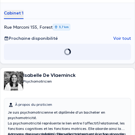
difficultés relationnelles, un deuil, une rupture, une agression, une
situation de violence conjugale ou professionnelle, un trouble
Cabinet 1
psychiatrique (anxiété, dépression etc ...), un traumatisme, un SSPT
etc ...
Rue Marconi 155, Forest
3,7 km
Prochaine disponibilité
Voir tout
Isabelle De Vlaeminck
Psychomotricien
À propos du praticien
Je suis psychomotricienne et diplômée d’un bachelier en
psychomotricité.
La psychomotricité représente le lien entre l’affectif/relationnel, les
fonctions cognitives et les fonctions motrices. Elle aborde ainsi la
personne dans sa globalité. Elle sollicite le patient à la fois dans sa
A travers plusieurs médias comme les techniques psychocorporelles,