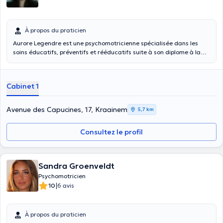
À propos du praticien
Aurore Legendre est une psychomotricienne spécialisée dans les
soins éducatifs, préventifs et rééducatifs suite à son diplome à la
Haute Ecole Léonard de Vinci à Bruxelles. Elle vous accueille en
cabinet privé sur Woluwe Saint-Lambert. Suite à ses nombreuses
expériences professionnelles, Aurore Legendre exerce dorénavant
Cabinet 1
son activité professionnelle en tant que psychomotricienne
indépendante pour tous âges et pathologies.
Avenue des Capucines, 17, Kraainem
5,7 km
Consultez le profil
Sandra Groenveldt
Psychomotricien
|
10
6 avis
À propos du praticien