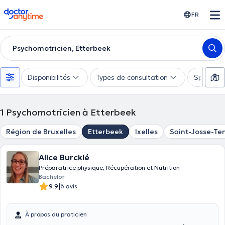
doctoranytime
FR
Psychomotricien, Etterbeek
Disponibilités
Types de consultation
Spécialis
1
Psychomotricien à Etterbeek
Région de Bruxelles
Etterbeek
Ixelles
Saint-Josse-T
Alice Burcklé
Préparatrice physique, Récupération et Nutrition
Bachelor
|
9.9
6 avis
À propos du praticien