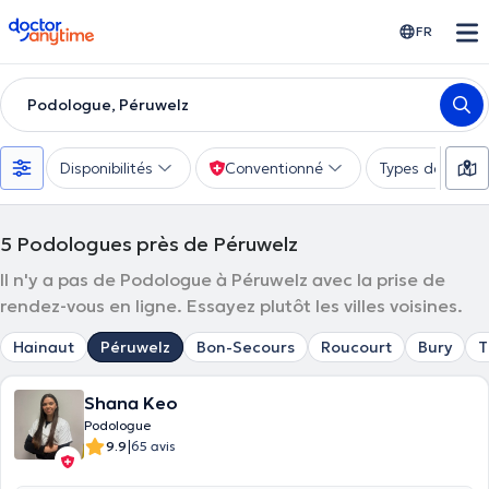
doctoranytime
FR
Podologue, Péruwelz
Disponibilités
Conventionné
Types de consu
5
Podologues près de Péruwelz
Il n'y a pas de Podologue à Péruwelz avec la prise de
rendez-vous en ligne. Essayez plutôt les villes voisines.
Hainaut
Péruwelz
Bon-Secours
Roucourt
Bury
T
Shana Keo
Podologue
|
9.9
65 avis