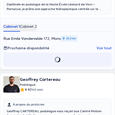
Diplômée en podologie de la Haute École Léonard de Vinci –
Parnasse, je prône une approche thérapeutique centrée sur le
patient. A l’écoute des attentes et des besoins, je réalise avec
douceur des soins (coupe des ongles, ongle incarné, cor, durillon, …)
ainsi que des analyses de la marche et de la course dans le but de
Cabinet 1
Cabinet 2
traiter, à l’aide de semelles ou autre, des pathologies telles que des
tendinites (du tibial post, d’Achille, …), fasciites plantaires,
gonalgies, syndrome de l’essuie-glace, … Renseignement/prise de
Rue Emile Vandervelde 172, Mons
25,5 km
RDV : 0495/84.55.39.
Prochaine disponibilité
Voir tout
Geoffrey Cartereau
Podologue
|
9.9
140 avis
À propos du praticien
Geoffrey CARTEREAU, podologue vous reçoit aux Centre Motion-