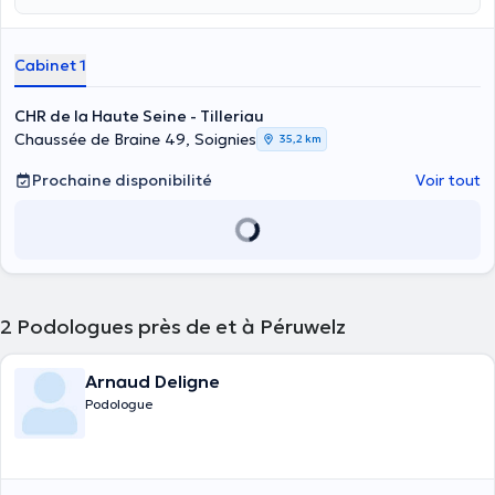
l'analyse de la marche/course par vidéo, l'étude des pressions
plantaires sur plateforme, bilan postural, prise de mesures
biométriques. Les pieds sont scannés en 3D et les semelles réalisées
Cabinet 1
par mes soins à l'aide d'une fraiseuse numérique de précision. Les
semelles permettent de soulager des douleurs plantaires, mais
aussi des douleurs au niveau des chevilles, jambes, genoux, cuisses,
CHR de la Haute Seine - Tilleriau
hanches et dos. Les semelles s'adressent à tous: enfant, adulte,
Chaussée de Braine 49, Soignies
35,2 km
sénior sans oublier les sportifs. Plus de détails sur:
www
.podal.be
Prochaine disponibilité
Voir tout
2
Podologues près de et à Péruwelz
Arnaud Deligne
Podologue