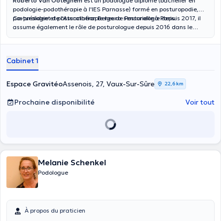
Roberto Van Ooteghem
est un podologue diplômé (bachelier en
podologie-podothérapie à l'IES Parnasse) formé en posturopodie,
posturologie et posturothérapie neuro-sensorielle à Paris.
Co-président de l’Association Belge de Posturologie depuis 2017, il
assume également le rôle de posturologue depuis 2016 dans le
cadre d’un suivi médical individualisé des sportifs. Il exerce ses
consultations à deux adresses situées à Jemeppe-sur-Meuse et à
Vaux-sur-Sûre, et dispense ses soins en français.
Cabinet 1
Espace Gravitéo
Assenois, 27, Vaux-Sur-Sûre
22,6 km
Prochaine disponibilité
Voir tout
Melanie Schenkel
Podologue
À propos du praticien