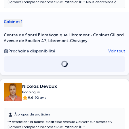
(Jambes) remplace l'adresse Rue Patenier 10 !! Nous cherchions à
aider les patients à aller mieux. Habituellement, chaque profession
s'occupe d'une partie du corps. Nous voulions une approche globale,
prendre en compte l'ensemble : des pieds à la tête. Parce que nous
Cabinet 1
sommes un ensemble qui fonctionne bien lorsque chaque partie
individuelle travaille correctement en symbiose avec les autres.
C'est pourquoi nous nous sommes formés dans la biomécanique
Centre de Santé Biomécanique Libramont - Cabinet Gillard
(mécanique humaine) holistique (globale). Nous mesurons,
Avenue de Bouillon 47, Libramont-Chevigny
analysons, examinons le corps) afin de connaitre ses capacités et
son fonctionnements.
Prochaine disponibilité
Voir tout
Nicolas Devaux
Podologue
|
9.6
92 avis
À propos du praticien
!!!! Attention : la nouvelle adresse Avenue Gouverneur Bovesse 9
(Jambes) remplace l'adresse Rue Patenier 10 !!