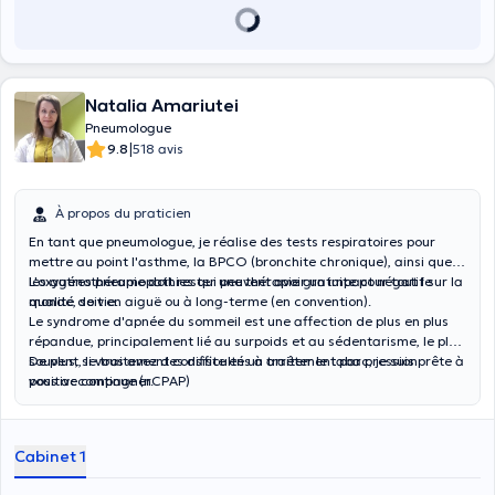
Natalia Amariutei
Pneumologue
|
9.8
518 avis
À propos du praticien
En tant que pneumologue, je réalise des tests respiratoires pour
mettre au point l'asthme, la BPCO (bronchite chronique), ainsi que
les autres pneumopathies qui peuvent avoir un impact négatif sur la
L'oxygénothérapie doit rester une thérapie gratuite pour tout le
qualité de vie.
monde, soit en aiguë ou à long-terme (en convention).
Le syndrome d'apnée du sommeil est une affection de plus en plus
répandue, principalement lié au surpoids et au sédentarisme, le plus
souvent, le traitement consiste en un traitement par pression
De plus, si vous avez des difficultés à arrêter le tabac, je suis prête à
positive continue (nCPAP)
vous accompagner.
Cabinet 1