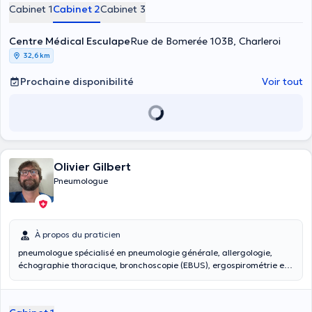
Cabinet 1
Cabinet 2
Cabinet 3
Centre Médical Esculape
Rue de Bomerée 103B, Charleroi
32,6 km
Prochaine disponibilité
Voir tout
Olivier Gilbert
Pneumologue
À propos du praticien
pneumologue spécialisé en pneumologie générale, allergologie,
échographie thoracique, bronchoscopie (EBUS), ergospirométrie et
en oxygénothérapie. Il prend également en charge les pathologies
interstitielles et systémiques (DIU Lille Université). Licence du
sommeil et BASS-ISMC (en relation avec son Hôpital, le CHR Haute