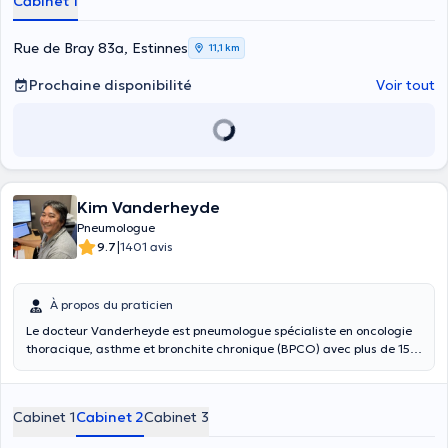
Cabinet 1
Senne, Site St Vincent. Plus de 20 ans d'expérience. Possibilité de
laissez un message au 064/77.52.38. Attention : pneumo-allergènes
uniquement ! (pas de dermatologie) - Pas d'enfant en dessous de 7
Rue de Bray 83a, Estinnes
11,1 km
ans.
Prochaine disponibilité
Voir tout
Kim Vanderheyde
Pneumologue
|
9.7
1401 avis
À propos du praticien
Le docteur Vanderheyde est pneumologue spécialiste en oncologie
thoracique, asthme et bronchite chronique (BPCO) avec plus de 15
années d’expérience professionnelle. Il participa à de nombreuses
conférences et il ne cesse d’actualiser ses compétences afin de
procurer de meilleurs soins à ses patients. Membre de plusieurs
Cabinet 1
Cabinet 2
Cabinet 3
associations, dont l’ESMO, l’ERS et l’ATS, il a décroché son diplôme
de spécialité en pneumologie en 2009 à l’Université Catholique de