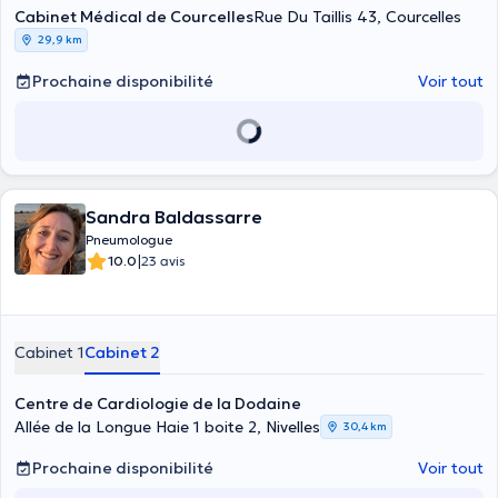
Louvain à Woluwe. Il pratique ses consultations en français ou en
Cabinet Médical de Courcelles
Rue Du Taillis 43, Courcelles
anglais à Jumet, à Saint-Vaast, à Feluy, à Marcinelle et à Thiméon.
29,9 km
Il peut vous prendre pour un suivi d’asthme, pour une
oxygénothérapie, pour un bilan pneumologique et respiratoire, pour
Prochaine disponibilité
Voir tout
un suivi oncologique ou un suivi BPCO/bronchite chronique. Il aide
aussi ses patients à se débarrasser du trouble du sommeil ou de
l’allergie respiratoire.
Sandra Baldassarre
Pneumologue
|
10.0
23 avis
Cabinet 1
Cabinet 2
Centre de Cardiologie de la Dodaine
Allée de la Longue Haie 1 boite 2, Nivelles
30,4 km
Prochaine disponibilité
Voir tout