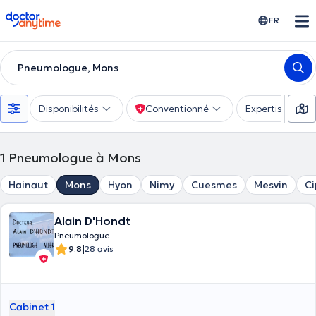
doctoranytime
FR
Pneumologue, Mons
Disponibilités
Conventionné
Expertise
1
Pneumologue à Mons
Hainaut
Mons
Hyon
Nimy
Cuesmes
Mesvin
Ci
Alain D'Hondt
Pneumologue
|
9.8
28 avis
Cabinet 1