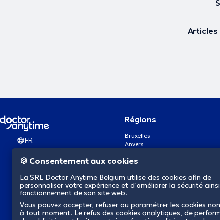
S
Article
Régions
Bruxelles
FR
Anvers
Gand
🍪 Consentement aux cookies
Charleroi
Liège
La SRL Doctor Anytime Belgium utilise des cookies afin de
Bruges
personnaliser votre expérience et d’améliorer la sécurité ainsi
Namur
fonctionnement de son site web.
Louvain
Vous pouvez accepter, refuser ou paramétrer les cookies non
Mons
à tout moment. Le refus des cookies analytiques, de perfor
Aalst Flandre-Orientale