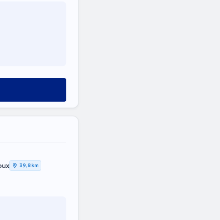
oux
39,8 km