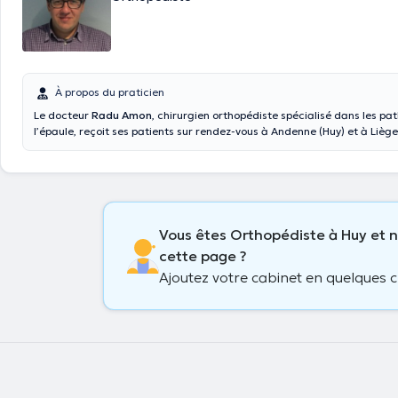
À propos du praticien
Le docteur
Radu Amon
, chirurgien orthopédiste spécialisé dans les pa
l’épaule, reçoit ses patients sur rendez-vous à Andenne (Huy) et à Liège . Vous avez la
possibilité de prendre rendez-vous avec lui en ligne ou par téléphone . I
charge les pathologies de l’épaule . Il reçoit et traite les patients souffrant de
l’arthrose de l’épaule , des fractures de l’épaule, de la luxation ou de l’instabilité de
l’épaule ou d’un problème au niveau de la coiffe de rotateurs. Il s’ex
en français, en anglais et en roumain.
Vous êtes Orthopédiste à Huy et n
cette page ?
Ajoutez votre cabinet en quelques cl