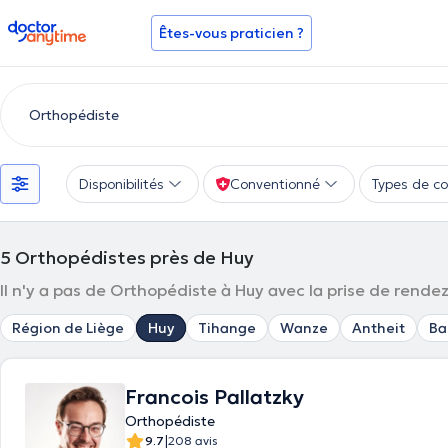
doctoranytime
Êtes-vous praticien ?
Disponibilités
Conventionné
Types de co
5
Orthopédistes près de Huy
Il n'y a pas de Orthopédiste à Huy avec la prise de rendez-
Région de Liège
Huy
Tihange
Wanze
Antheit
Ba
Francois Pallatzky
Orthopédiste
|
9.7
208 avis