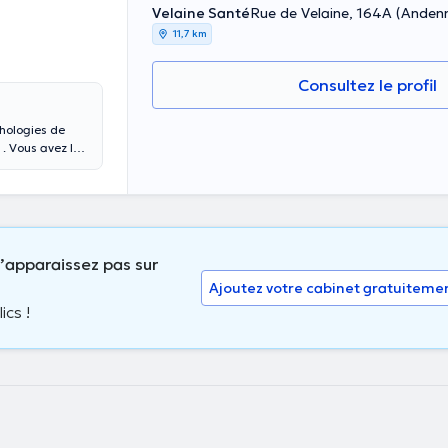
Velaine Santé
Rue de Velaine, 164A (Anden
11,7 km
Consultez le profil
thologies de
l prend en
prime couramment
’apparaissez pas sur
Ajoutez votre cabinet gratuiteme
ics !