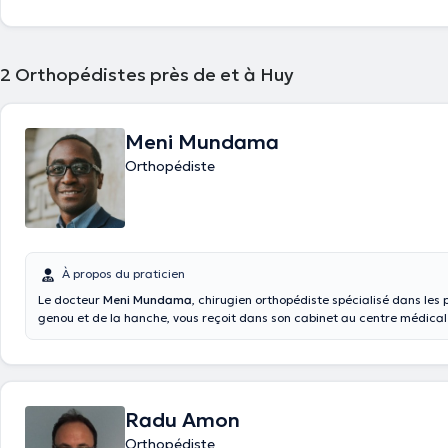
2
Orthopédistes près de et à Huy
Meni Mundama
Orthopédiste
À propos du praticien
Le docteur
Meni Mundama
, chirugien orthopédiste spécialisé dans les
genou et de la hanche, vous reçoit dans son cabinet au centre médical
(Rue de Velaine 164 à Andenne) ainsi qu'au cabinet médical situé Rue d
59 à Moustier-Sur-Sambre. Il a notamment collaboré avec le CHU UCL
Liège et le CHR Val de Sambre.Vous êtes entre de bonnes mains !
Radu Amon
Orthopédiste