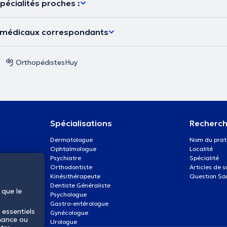
pécialités proches :
s médicaux correspondants
Orthopédistes
Huy
Spécialisations
Recherch
Dermatologue
Nom du prat
Ophtalmologue
Localité
Psychiatre
Spécialité
Orthodontiste
Articles de 
Kinésithérapeute
Question Sa
Dentiste Généraliste
 que le
Psychologue
Gastro-entérologue
 essentiels
Gynécologue
mance ou
Urologue