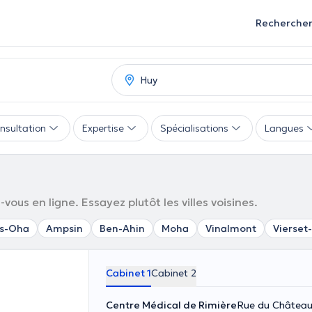
Recherche
nsultation
Expertise
Spécialisations
Langues
vous en ligne. Essayez plutôt les villes voisines.
s-Oha
Ampsin
Ben-Ahin
Moha
Vinalmont
Vierset
Cabinet 1
Cabinet 2
Centre Médical de Rimière
Rue du Château