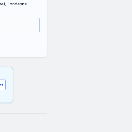
ne), Landenne
nt