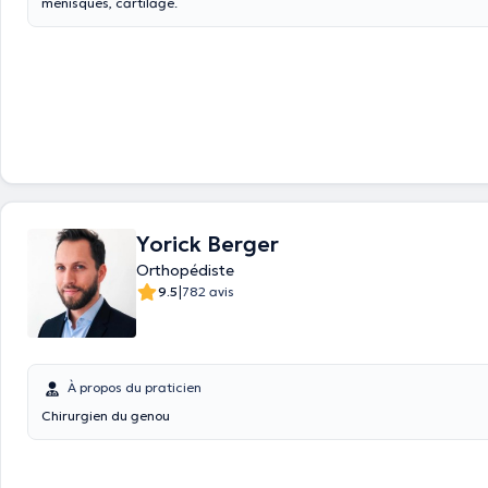
ménisques, cartilage.
Yorick Berger
Orthopédiste
|
9.5
782 avis
À propos du praticien
Chirurgien du genou