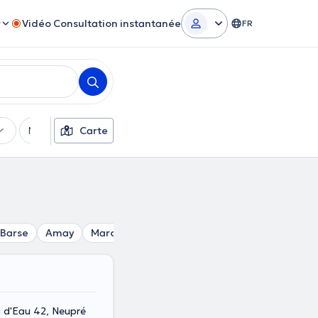
r
Vidéo Consultation instantanée
FR
Moyens de paiement
Carte
Filtres supplémentaires
-Barse
Amay
Marchin
Villers-Le-Bouillet
Strée-Lez-H
 d'Eau 42, Neupré