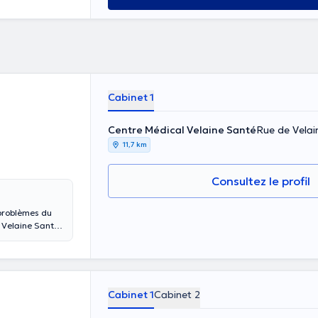
Cabinet 1
Centre Médical Velaine Santé
Rue de Velai
11,7 km
Consultez le profil
 problèmes du
 Velaine Santé
e la Glacerie
 Namur, le CHR
Cabinet 1
Cabinet 2