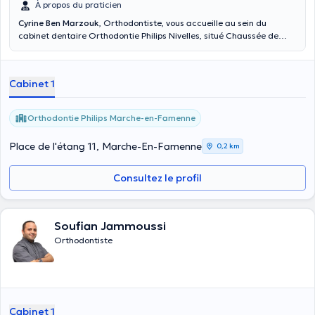
À propos du praticien
Cyrine Ben Marzouk
, Orthodontiste, vous accueille au sein du
cabinet dentaire Orthodontie Philips Nivelles, situé Chaussée de
Namur 119, à Nivelles ; ainsi qu'au sein du cabinet dentaire
Orthodontie Philips Marche-en-Famenne, Chaussée de l'Ourthe 14,
à Marche-En-Famenne. N'hésitez pas à consulter le site internet du
Cabinet 1
cabinet, ou à appeler le secrétariat pour plus d'informations.
Chaque diagnostic est réalisé afin de présenter au patient un plan
de traitement précis qui correspond à ses besoins et à ses attentes.
Orthodontie Philips Marche-en-Famenne
Place de l'étang 11, Marche-En-Famenne
0,2 km
Consultez le profil
Soufian Jammoussi
Orthodontiste
Cabinet 1