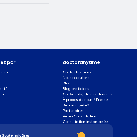
ez par
doctoranytime
icien
Contactez-nous
Nous recrutons
Blog
santé
Blog praticiens
nté
Confidentialité des données
À propos de nous / Presse
Besoin d'aide ?
Partenaires
Vidéo Consultation
Consultation instantanée
r
Guatemala
Brésil