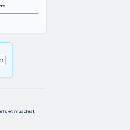
tre
nt
rfs et muscles),