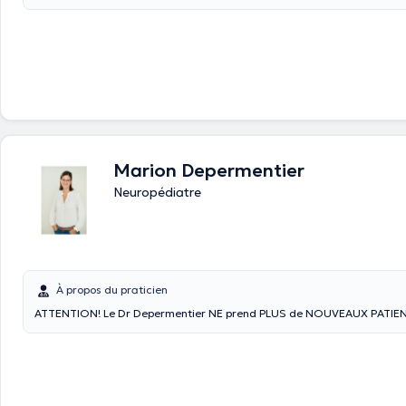
neurologie pédiatrique. La neuropédiatrie s'occupe du diagnostic et d
des enfants et des adolescents avec une atteinte du système nerveux p
muscles et nerfs) ou central ( cerveau - moelle osseuse ) ce qui regrou
tous les troubles du développement moteur, psychomoteur, langagier, 
apprentissages et des comportements. Le neuropédiatre accompagne l
l'enfant sur le plan du diagnostic, des examens complémentaires à faire, des bilans à
réaliser, des traitements ou des thérapies à mettre en oeuvre pour opti
développement de l'enfant ce qui inclut également un avis sur l'orientatio
médecin neuropédiatre est souvent considéré comme le chef d'orchestre des su
des enfants avec des troubles divers que ce soit des DYS ou autre affe
Marion Depermentier
particulière ( épilepsie, céphalées...), avec un rôle de coordinateur des
rééducations pour l'évaluation, l'élaboration et la mise en oeuvre des objectifs du
Neuropédiatre
programme de réadaptation en multidisciplinarité.
À propos du praticien
ATTENTION! Le Dr Depermentier NE prend PLUS de NOUVEAUX PATIE