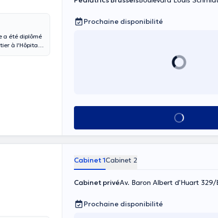
Pediatrics Brussels
Boulevard Louis Schmidt
Prochaine disponibilité
le a été diplômé
er à l'Hôpital
e ses
inet. Elle est
Voir tout
Cabinet 1
Cabinet 2
Cabinet privé
Av. Baron Albert d'Huart 329
Prochaine disponibilité