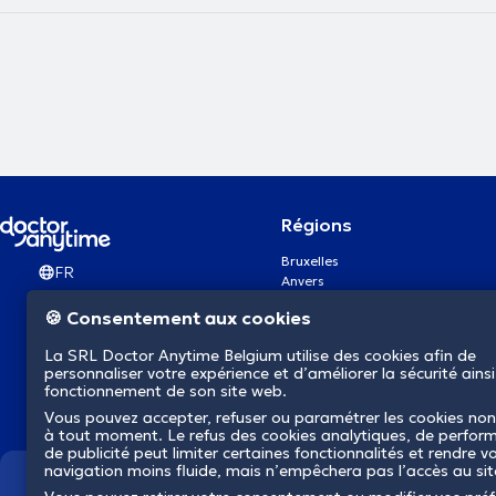
Régions
Bruxelles
FR
Anvers
Gand
🍪 Consentement aux cookies
Charleroi
Liège
La SRL Doctor Anytime Belgium utilise des cookies afin de
Bruges
personnaliser votre expérience et d’améliorer la sécurité ainsi
Namur
fonctionnement de son site web.
Louvain
Vous pouvez accepter, refuser ou paramétrer les cookies non
Mons
à tout moment. Le refus des cookies analytiques, de perfor
Aalst Flandre-Orientale
de publicité peut limiter certaines fonctionnalités et rendre v
navigation moins fluide, mais n’empêchera pas l’accès au si
Nous révolutionnons la s