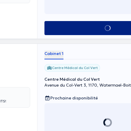
u traitement
ériphérique (
pe entr'autre
des
a famille et
Voir tout
miser le
n scolaire. Le
ivis
ction
Cabinet 1
 équipes de
Centre Médical du Col Vert
Centre Médical du Col Vert
Avenue du Col-Vert 3, 1170, Watermael-Boit
Prochaine disponibilité
NTS!