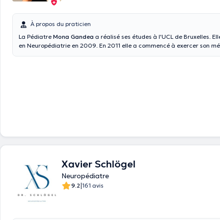
À propos du praticien
La Pédiatre
Mona Gandea
a réalisé ses études à l'UCL de Bruxelles. El
en Neuropédiatrie en 2009. En 2011 elle a commencé à exercer son méti
Civil Charleroi. Au cours de son cursus le docteur Gandea s'est spécialisée en
Neuropédiatrie et en Epilepsie des enfants et des adolescents. Forte d
compétences elle vous reçoit au cabinet Pediatrics Brussels et à son cab
capable d'assurer des consultations en Français et en Anglais.
Xavier Schlögel
Neuropédiatre
|
9.2
161 avis