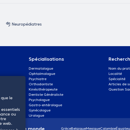
Neuropédiatres
Spécialisations
Recherch
Dermatologue
Nom du prat
Ophtalmologue
Localité
Psychiatre
Spécialité
Orthodontiste
Articles de 
Kinésithérapeute
Question Sa
Dentiste Généraliste
 que le
Psychologue
Gastro-entérologue
 essentiels
Gynécologue
mance ou
Urologue
otre
te web.
anté dans le monde
Grèce
Belgique
Mexique
Colombie
Équateu