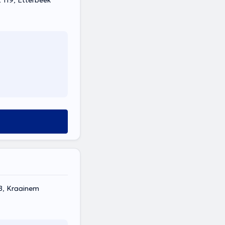
 119, Etterbeek
/B, Kraainem