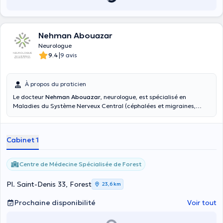
Nehman Abouazar
Neurologue
|
9.4
9 avis
À propos du praticien
Le docteur
Nehman Abouazar
, neurologue, est spécialisé en
Maladies du Système Nerveux Central (céphalées et migraines,
Parkinson, démence, épilepsie, …) et Périphérique (douleur
neuropathique/radiculaire, engourdissement et fourmillements, …).
Il vous reçoit au sein du Centre de Médecine Spécialisée de
Cabinet 1
Forest.Vous êtes entre de bonnes mains !
Centre de Médecine Spécialisée de Forest
Pl. Saint-Denis 33, Forest
23,6 km
Prochaine disponibilité
Voir tout