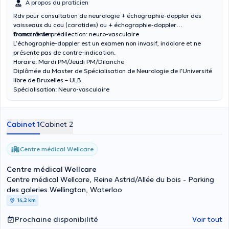
À propos du praticien
Rdv pour consultation de neurologie + échographie-doppler des
vaisseaux du cou (carotides) ou + échographie-doppler
transcrânien.
Domaine de prédilection: neuro-vasculaire
L’échographie-doppler est un examen non invasif, indolore et ne
présente pas de contre-indication.
Horaire: Mardi PM/Jeudi PM/Dilanche
Diplômée du Master de Spécialisation de Neurologie de l’Université
libre de Bruxelles – ULB.
Spécialisation: Neuro-vasculaire
Cabinet 1
Cabinet 2
Centre médical Wellcare
Centre médical Wellcare
Centre médical Wellcare, Reine Astrid/Allée du bois - Parking
des galeries Wellington, Waterloo
14,2 km
Prochaine disponibilité
Voir tout