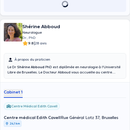
Shérine Abboud
Neurologue
Dr., PhD
|
9.8
28 avis
À propos du praticien
Le Dr
Shérine Abboud
PhD est diplômée en neurologie à l'Université
Libre de Bruxelles. Le Docteur Abboud vous accueille au centre
médical Edith Cavell, ainsi qu’au centre médical MEDIMARIEN Rue
Marcel Mariën, 21, 1030 Bruxelles et Boulevard du Souverain, 131,
1160 Bruxelles
Cabinet 1
Centre Médical Edith Cavell
Centre médical Edith Cavell
Rue Général Lotz 37, Bruxelles
24,1 km