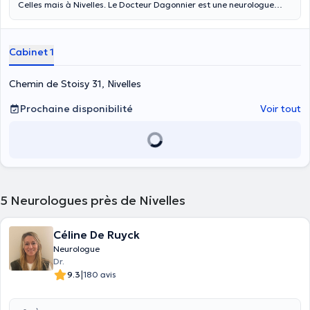
Celles mais à Nivelles. Le Docteur Dagonnier est une neurologue
diplômée de l'Université Libre de Bruxelles. Elle vous accueille deux
fois par semaine dans son cabinet à Nivelles pour des consultations
de neurologie générale et peut réaliser des électromyographies.
Cabinet 1
C'est par ailleurs une spécialiste en AVC, migraines et commotions
cérébrales. Le Docteur Dagonnier ne reçoit pas les patients de
moins de 15 ans.
Chemin de Stoisy 31, Nivelles
Prochaine disponibilité
Voir tout
5
Neurologues près de Nivelles
Céline De Ruyck
Neurologue
Dr.
|
9.3
180 avis