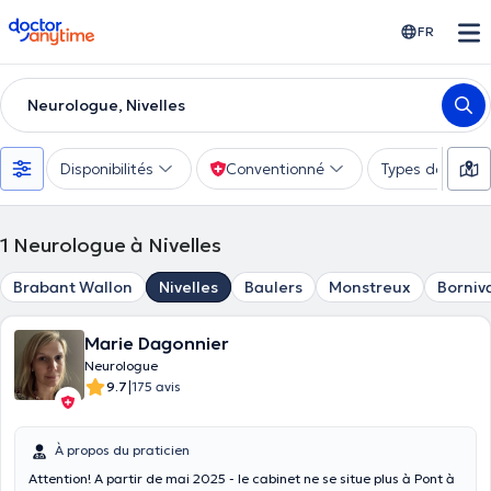
doctoranytime
FR
Neurologue, Nivelles
Disponibilités
Conventionné
Types de consu
1
Neurologue à Nivelles
Brabant Wallon
Nivelles
Baulers
Monstreux
Borniv
Marie Dagonnier
Neurologue
|
9.7
175 avis
À propos du praticien
Attention! A partir de mai 2025 - le cabinet ne se situe plus à Pont à