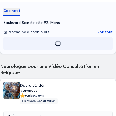
Spécialisé dans la prise en charge des troubles de la médecine, des
migraines ainsi que de la sclérose en plaques, il peut vous recevoir
Cabinet 1
pour un test d’électromyograme (EMG) ou pour un suivi de
neurologie. Il cumula plusieurs expériences professionnelles dans
une multitude de cliniques et de cabinets. Il réalisa plusieurs
Boulevard Sainctelette 92, Mons
recherches académiques ainsi que des publications très répandues.
Il parle français, anglais et espagnol.
Prochaine disponibilité
Voir tout
Neurologue pour une Vidéo Consultation en
Belgique
David Jalda
Neurologue
|
9.8
390 avis
Vidéo Consultation