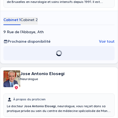
de Bruxelles en neurologie et soins intensifs depuis 1991. Il est
spécialisé en accidents vasculaires cérébraux, troubles de la
mémoire, céphalées et en sclérose en plaques. Il est Professeur
Invité et chargé de cours à la Haute Ecole Condorcet. Il vous
Cabinet 1
Cabinet 2
accueille à Ath.
9 Rue de l'Abbaye, Ath
Prochaine disponibilité
Voir tout
Jose Antonio Elosegi
Neurologue
À propos du praticien
Le docteur
Jose Antonio Elosegi
, neurologue, vous reçoit dans sa
pratique privée au sein du centre de médecine spécialisée de Mons,
boulevard Sainctelette 92, pour toute consultation de neurologie.