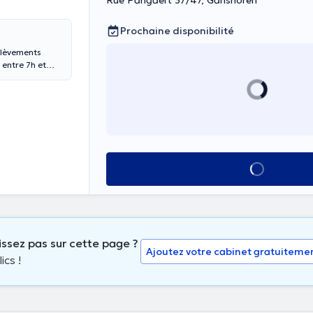
Rue Pangaert 37/47, Ganshoren
Prochaine disponibilité
élèvements
Voir tout
issez pas sur cette page ?
Ajoutez votre cabinet gratuiteme
ics !