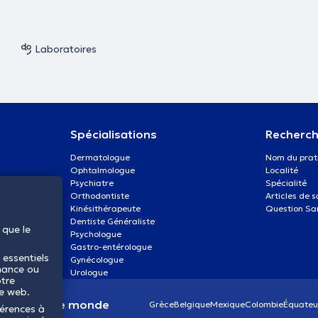
Laboratoires
Spécialisations
Recherch
Dermatologue
Nom du prat
Ophtalmologue
Localité
Psychiatre
Spécialité
Orthodontiste
Articles de 
Kinésithérapeute
Question Sa
Dentiste Généraliste
 que le
Psychologue
Gastro-entérologue
 essentiels
Gynécologue
mance ou
Urologue
otre
te web.
anté dans le monde
Grèce
Belgique
Mexique
Colombie
Équateu
férences à