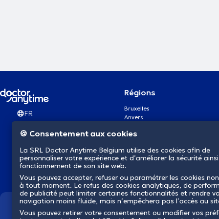
Régions
Bruxelles
FR
Anvers
Gand
🍪 Consentement aux cookies
Charleroi
Liège
La SRL Doctor Anytime Belgium utilise des cookies afin de
Bruges
personnaliser votre expérience et d’améliorer la sécurité ainsi
Namur
fonctionnement de son site web.
Louvain
Vous pouvez accepter, refuser ou paramétrer les cookies non
Mons
à tout moment. Le refus des cookies analytiques, de perfor
Aalst Flandre-Orientale
de publicité peut limiter certaines fonctionnalités et rendre v
navigation moins fluide, mais n’empêchera pas l’accès au si
Nous révolutionnons la s
Vous pouvez retirer votre consentement ou modifier vos pré