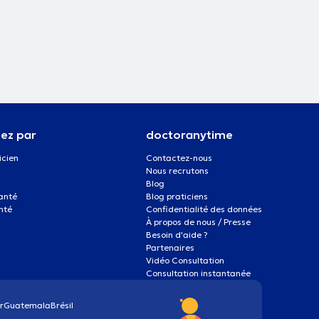
ez par
doctoranytime
icien
Contactez-nous
Nous recrutons
Blog
santé
Blog praticiens
nté
Confidentialité des données
À propos de nous / Presse
Besoin d'aide ?
Partenaires
Vidéo Consultation
Consultation instantanée
r
Guatemala
Brésil