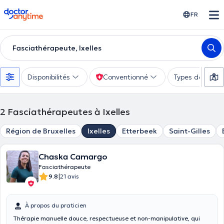
doctoranytime
FR
Fasciathérapeute, Ixelles
Disponibilités
Conventionné
Types de consu
2
Fasciathérapeutes à Ixelles
Région de Bruxelles
Ixelles
Etterbeek
Saint-Gilles
Chaska Camargo
Fasciathérapeute
|
9.8
21 avis
À propos du praticien
Thérapie manuelle douce, respectueuse et non-manipulative, qui