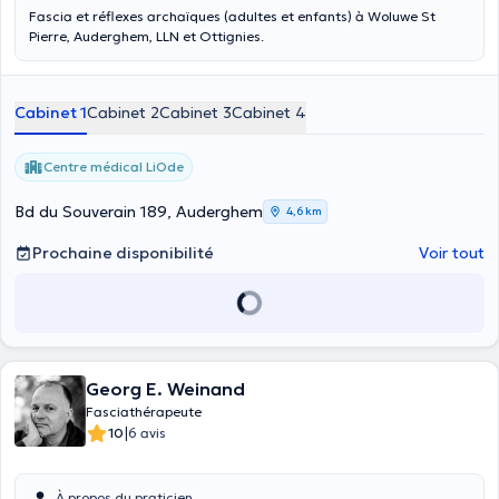
Fascia et réflexes archaïques (adultes et enfants) à Woluwe St
Pierre, Auderghem, LLN et Ottignies.
Cabinet 1
Cabinet 2
Cabinet 3
Cabinet 4
Centre médical LiOde
Bd du Souverain 189, Auderghem
4,6 km
Prochaine disponibilité
Voir tout
Georg E. Weinand
Fasciathérapeute
|
10
6 avis
À propos du praticien