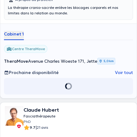
La thérapie cranio-sacrée enlève les blocages corporels et nos
limites dans la relation au monde.
Cabinet 1
Centre TheraMove
TheraMove
Avenue Charles Woeste 171, Jette
5,0 km
Prochaine disponibilité
Voir tout
Claude Hubert
Fasciathérapeute
PhD
|
9.7
21 avis