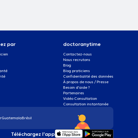
ez par
doctoranytime
icien
Contactez-nous
Nous recrutons
Blog
santé
Blog praticiens
nté
Confidentialité des données
À propos de nous / Presse
Besoin d'aide ?
Partenaires
Vidéo Consultation
Consultation instantanée
r
Guatemala
Brésil
Téléchargez l’app