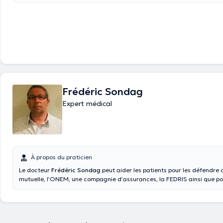
de Namur Membre du Comité d'éthique du Grand Hopital de Charleroi
Frédéric Sondag
Expert médical
À propos du praticien
Le docteur
Frédéric Sondag
peut aider les patients pour les défendre 
mutuelle, l’ONEM, une compagnie d’assurances, la FEDRIS ainsi que pou
d’agression. Expert médical exerçant à Namur à la rue Henri Lemaître 9
spécialisation en médecine d’expertise en 2000 et est diplômé d’un do
médecine en 1998. Membre de plusieurs associations, il a acquis plusi
professionnelles au sein de différents centres et hôpitaux et déroule ses