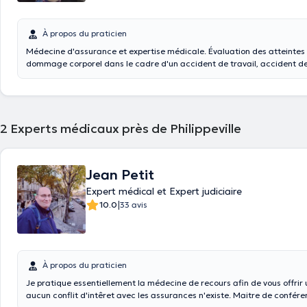
À propos du praticien
Médecine d'assurance et expertise médicale. Évaluation des atteintes 
dommage corporel dans le cadre d'un accident de travail, accident de
agression, erreur médicale, accident médical sans responsabilité, éval
décision d’un organisme assureur, y compris de la mutuelle ou du SPFS
de l’incapacité et de l’invalidité en vue d'une indemnisation.
2
Experts médicaux près de Philippeville
Jean Petit
Expert médical et Expert judiciaire
|
10.0
33 avis
À propos du praticien
Je pratique essentiellement la médecine de recours afin de vous offrir 
aucun conflit d'intêret avec les assurances n'existe. Maitre de conférence Université