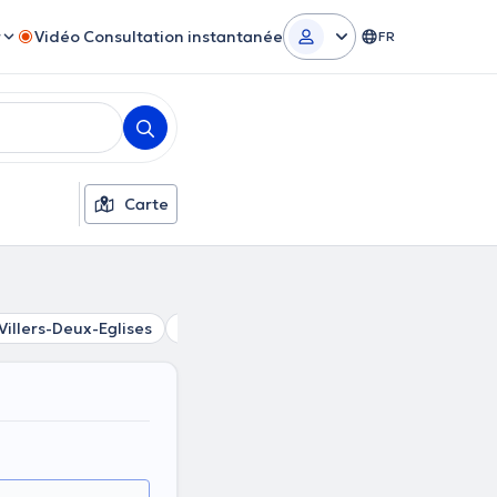
r
Vidéo Consultation instantanée
FR
Carte
Villers-Deux-Eglises
Villers-Le-Gambon
Merlemont
Yve