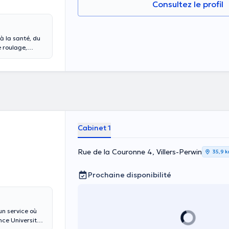
Consultez le profil
à la santé, du
 roulage,
uation d'une
S. Évaluation
Cabinet 1
Rue de la Couronne 4, Villers-Perwin
35,9 
Prochaine disponibilité
un service où