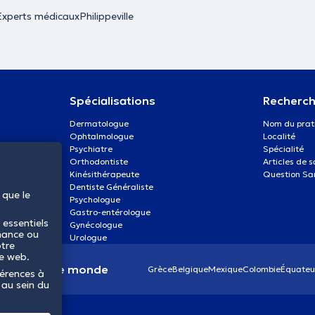
Experts médicaux
Philippeville
Spécialisations
Recherch
Dermatologue
Nom du prat
Ophtalmologue
Localité
Psychiatre
Spécialité
Orthodontiste
Articles de 
Kinésithérapeute
Question Sa
Dentiste Généraliste
 que le
Psychologue
Gastro-entérologue
 essentiels
Gynécologue
mance ou
Urologue
otre
te web.
anté dans le monde
Grèce
Belgique
Mexique
Colombie
Équateu
férences à
 au sein du