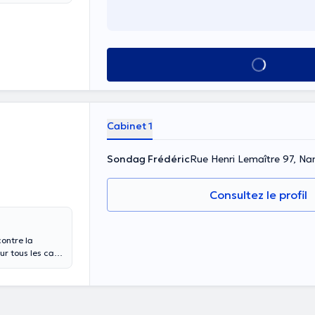
Voir tout
Cabinet 1
Sondag Frédéric
Rue Henri Lemaître 97, N
Consultez le profil
contre la
r tous les cas
9, il a reçu une
ctorat en
eurs expériences
 visites