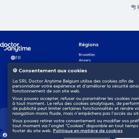
Régions
Bruxelles
FR
Anvers
Gand
🍪 Consentement aux cookies
Charleroi
Liège
La SRL Doctor Anytime Belgium utilise des cookies afin de
Bruges
personnaliser votre expérience et d’améliorer la sécurité ainsi
Namur
fonctionnement de son site web.
Louvain
Vous pouvez accepter, refuser ou paramétrer les cookies non
Mons
à tout moment. Le refus des cookies analytiques, de perfor
Aalst Flandre-Orientale
de publicité peut limiter certaines fonctionnalités et rendre v
navigation moins fluide, mais n’empêchera pas l’accès au si
Nous révolutionnons la s
Vous pouvez retirer votre consentement ou modifier vos pré
tout moment via l’onglet "Cookies" disponible en tout temps
footer du site web.
Politique en matière de cookies