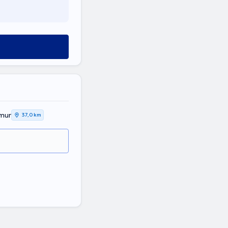
amur
37,0 km