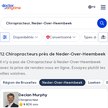
doctoranytime
FR
Chiropracteur, Neder-Over-Heembeek
Disponibilités
Conventionné
Types de consu
12
Chiropracteurs près de Neder-Over-Heembeek
Il n'y a pas de Chiropracteur à Neder-Over-Heembeek
avec la prise de rendez-vous en ligne. Essayez plutôt les
villes voisines.
Région de Bruxelles
Neder-Over-Heembeek
Laeken
Declan Murphy
Chiropracteur
|
9.9
16 avis