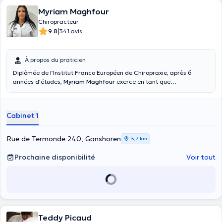
Myriam Maghfour
Chiropracteur
|
9.8
341 avis
À propos du praticien
Diplômée de l’Institut Franco Européen de Chiropraxie, après 6
années d’études,
Myriam Maghfour
exerce en tant que
Chiropracteur à Ganshoren dans la région de Bruxelles Capitale
mais aussi dans le centre de Namur. La Chiropraxie est une thérapie
manuelle spécialisé dans la prévention, le diagnostic, et le
Cabinet 1
traitement des troubles neuro-musculo-squelettique. Le
Chiropracteur, par sa prise en charge du patient dans sa globalité,
permet d’identifier l’origine et la cause des symptômes. Votre
Rue de Termonde 240, Ganshoren
5,7 km
Chiropracteur propose des soins adaptés à chacun grâce à
l’utilisation de plusieurs techniques (Ajustement Chiropratique,
Prochaine disponibilité
Voir tout
mobilisation des articulations, technique musculaire, DROP,
activator, K-Tape etc..) La chiropraxie s’adresse à tous, parce que
chaque corps possède un système nerveux ne demandant qu’à
s’exprimer librement : nourrissons, enfants, adultes, seniors, femme
enceinte, sportif etc)
Teddy Picaud