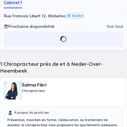
Cabinet 1
Massage des points gâchettes (
trigger points
)
SOT (sacro occipitale technique )
DRY NEEDLING
Rue Francois Libert 12, Waterloo
20,0 km
Prochaine disponibilité
Voir tout
1
Chiropracteur près de et à Neder-Over-
Heembeek
Salma Fikri
Chiropracteur
À propos du praticien
Prévention, maintien en forme, rééducation, ou traitement de
douleur, le chiropracteur vous proposera les ajustements adéquats.