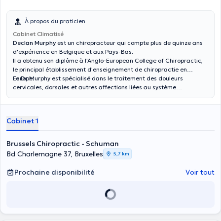
À propos du praticien
Cabinet Climatisé
Declan Murphy
est un chiropracteur qui compte plus de quinze ans
d'expérience en Belgique et aux Pays-Bas.
Il a obtenu son diplôme à l'Anglo-European College of Chiropractic,
le principal établissement d'enseignement de chiropractie en
Europe.
Le Dr Murphy est spécialisé dans le traitement des douleurs
cervicales, dorsales et autres affections liées au système
neuromusculosquelettique. Il s'intéresse particulièrement aux
blessures sportives, ayant suivi une formation auprès de certains
des meilleurs thérapeutes et éducateurs au monde.
Cabinet 1
Brussels Chiropractic - Schuman
Bd Charlemagne 37, Bruxelles
5,7 km
Prochaine disponibilité
Voir tout