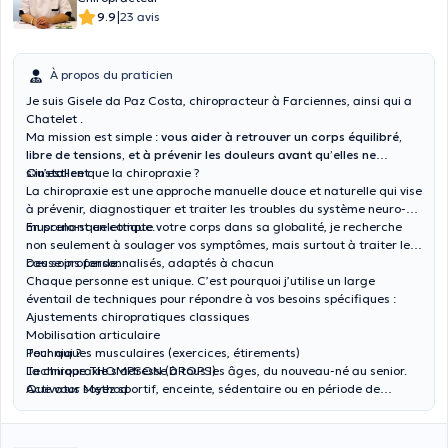
|
9.9
23 avis
À propos du praticien
Je suis
Gisele da Paz Costa,
chiropracteur à Farciennes, ainsi qui a
Chatelet .
Ma mission est simple :
vous aider à retrouver un corps équilibré,
libre de tensions, et à prévenir les douleurs avant qu’elles ne
s’installent
Qu’est-ce que la chiropraxie ?
.
La chiropraxie est une approche manuelle douce et naturelle qui vise
à prévenir, diagnostiquer et traiter les troubles du système neuro-
musculo-squelettique.
En prenant en compte votre corps dans sa globalité, je recherche
non seulement à soulager vos symptômes, mais surtout à
traiter leur
cause profonde
Des soins personnalisés, adaptés à chacun
.
Chaque personne est unique. C’est pourquoi j’utilise un large
éventail de techniques pour répondre à vos besoins spécifiques :
Ajustements chiropratiques classiques
Mobilisation articulaire
Techniques musculaires (exercices, étirements)
Pour qui ?
Technique THOMPSON (DROPS)
La chiropraxie s’adresse à
tous les âges,
du nouveau-né au senior.
Activator Method
Que vous soyez sportif, enceinte, sédentaire ou en période de
PAK (profissionnal Applied Kinesiologie)
récupération, nous trouverons ensemble la solution la plus adaptée
Ventouses
à votre situation.
Kinesio taping