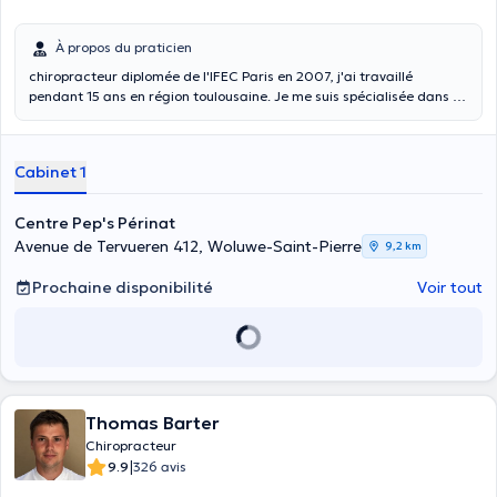
À propos du praticien
chiropracteur diplomée de l'IFEC Paris en 2007, j'ai travaillé
pendant 15 ans en région toulousaine. Je me suis spécialisée dans la
prise en charge des bébés et des femmes enceintes depuis le début
de ma carrière. En dehors du travail en cabinet libéral à Ath,
Bruxelles et Mons, je suis chargée d'enseignement à l'IFEC Paris et
Cabinet 1
Toulouse depuis 2008.
Centre Pep's Périnat
Avenue de Tervueren 412, Woluwe-Saint-Pierre
9,2 km
Prochaine disponibilité
Voir tout
Thomas Barter
Chiropracteur
|
9.9
326 avis