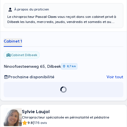
À propos du praticien
Le chiropracteur
Pascal Claes
vous reçoit dans son cabinet privé à
Dilbeek les lundis, mercredis, jeudis, vendredis et samedis et au
cabinet à Halle les mardis. Diplômé de la Life University en 1999, en
tant que docteur en chiropratique, Monsieur Claes est spécialiste
dans les douleurs dans le bas du dos, les douleurs cervicales et les
Cabinet 1
douleurs musculaires. Les jeunes, les personnes âgées et les sportifs
sont les bienvenus chez le chiropraticien Pascal Claes.
Cabinet Dilbeek
Ninoofsesteenweg 65, Dilbeek
8,7 km
Prochaine disponibilité
Voir tout
Sylvie Laujol
Chiropracteur spécialisée en périnatalité et pédiatrie
|
9.8
176 avis