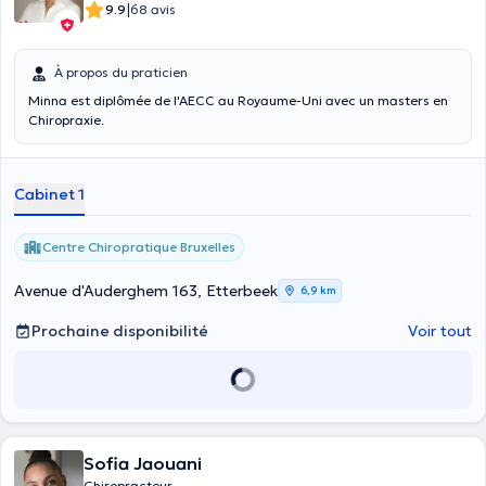
|
9.9
68 avis
À propos du praticien
Minna est diplômée de l'AECC au Royaume-Uni avec un masters en
Chiropraxie.
Cabinet 1
Centre Chiropratique Bruxelles
Avenue d'Auderghem 163, Etterbeek
6,9 km
Prochaine disponibilité
Voir tout
Sofia Jaouani
Chiropracteur