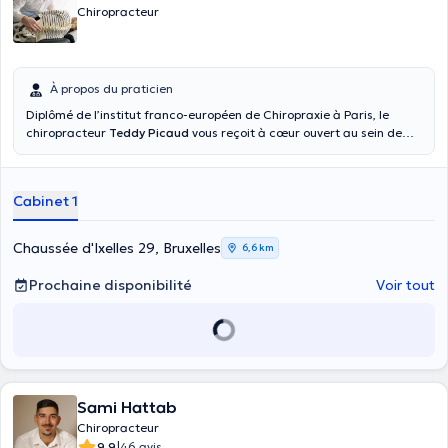
Chiropracteur
À propos du praticien
Diplômé de l’institut franco-européen de Chiropraxie à Paris, le
chiropracteur
Teddy Picaud
vous reçoit à cœur ouvert au sein de
son cabinet privé sis à la galerie Toison d’Or pour soulager vos
vertèbres de tous ses maux. Le cabinet est situé à la chaussée
d’Ixelles 29 à Bruxelles. Il peut également vous aider à suivre un
Cabinet 1
traitement de chiropractie. Le praticien Teddy Picaud est certifié en
kinésiologie appliqué par l’ICAK et a suivi de nombreuses formations
complémentaires en techniques chiropratiques. Il a effectué 2 ans
Chaussée d'Ixelles 29, Bruxelles
6,6 km
de pratique à la clinique-chiropratique de l’IFEC. Joignable au
+32483461814 pour les prises de rendez-vous, il déroule ses visites
Prochaine disponibilité
Voir tout
en français, en anglais ou en néerlandais en fonction du profil du
patient qui le consulte.
Sami Hattab
Chiropracteur
|
9.9
46 avis