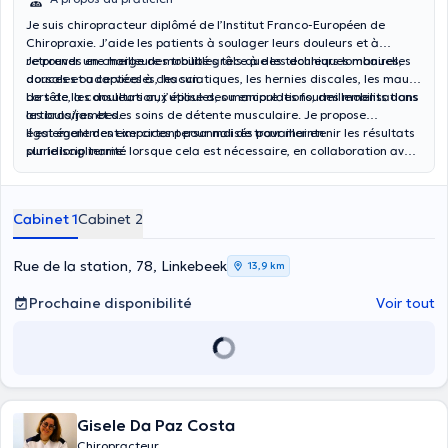
Je suis chiropracteur diplômé de l’Institut Franco-Européen de
Chiropraxie. J’aide les patients à soulager leurs douleurs et à
retrouver une meilleure mobilité grâce à des techniques manuelles
Je prends en charge des troubles tels que les douleurs lombaires,
douces et adaptées à chacun.
dorsales ou cervicales, les sciatiques, les hernies discales, les maux
de tête, les douleurs aux épaules, ou encore les fourmillements dans
Lors de la consultation, j’utilise des manipulations, des mobilisations
les bras/jambes.
articulaires et des soins de détente musculaire. Je propose
également des exercices personnalisés pour maintenir les résultats
Il est également important pour moi de travailler en
sur le long terme.
pluridisciplinarité lorsque cela est nécessaire, en collaboration avec
d’autres professionnels de santé, afin d’offrir une prise en charge
globale et adaptée à chaque patient.
Cabinet 1
Cabinet 2
Rue de la station, 78, Linkebeek
13,9 km
Prochaine disponibilité
Voir tout
Gisele Da Paz Costa
Chiropracteur