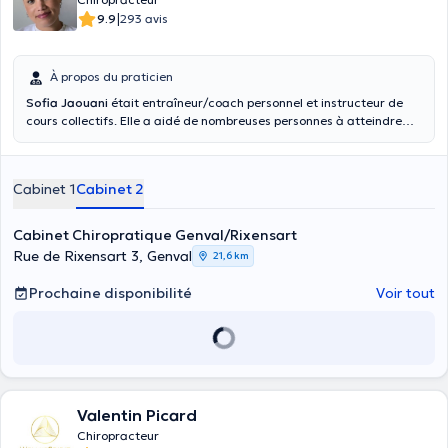
|
9.9
293 avis
À propos du praticien
Sofia Jaouani
était entraîneur/coach personnel et instructeur de
cours collectifs. Elle a aidé de nombreuses personnes à atteindre
leurs objectifs. Elle a décidé de se réorienter et a voulu en savoir plus
sur le corps humain et son fonctionnement. Par conséquent, elle est
retournée à l'université à 29 ans pour devenir chiropraticienne.
Cabinet 1
Cabinet 2
Langues: Français, Anglais, Néerlandais
Cabinet Chiropratique Genval/Rixensart
Rue de Rixensart 3, Genval
21,6 km
Prochaine disponibilité
Voir tout
Valentin Picard
Chiropracteur