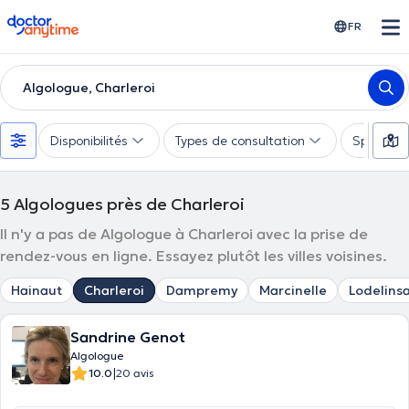
doctoranytime
FR
Algologue, Charleroi
Disponibilités
Types de consultation
Spécialis
5
Algologues près de Charleroi
Il n'y a pas de Algologue à Charleroi avec la prise de
rendez-vous en ligne. Essayez plutôt les villes voisines.
Hainaut
Charleroi
Dampremy
Marcinelle
Lodelinsa
Sandrine Genot
Algologue
|
10.0
20 avis