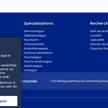
Spécialisations
Recherch
Dermatologue
Nom du prat
Ophtalmologue
Localité
Psychiatre
Spécialité
Orthodontiste
Articles de 
Kinésithérapeute
Question Sa
Dentiste Généraliste
 que le
Psychologue
Gastro-entérologue
 essentiels
Gynécologue
mance ou
Urologue
otre
te web.
anté dans le monde
Grèce
Belgique
Mexique
Colombie
Équateu
férences à
 au sein du
pter