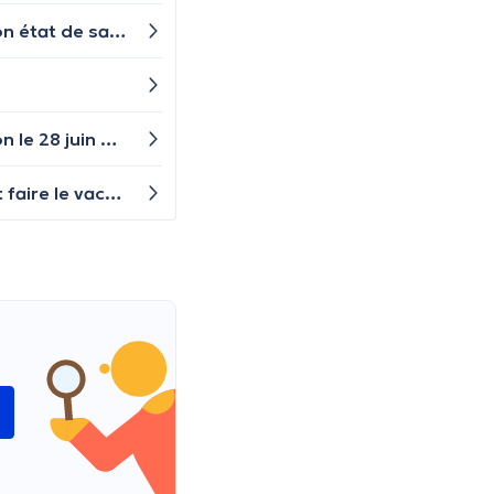
Dois-je me faire vacciner contre les infections respiratoires (grippe, COVID) en fonction de mon âge ou de mon état de santé ?
Bonjour, j'ai fait ma première dose de vaccin contre l'hépatite B ce 28 mai 2026, je dois faire ma 2eme injection le 28 juin mais est ce que je peux le faire le 26 juin au lieu du 28 juin ?
Bonjour, Ma fille de 9 mois a eu deux doses de vaccin Bexsero. Nous allons partir en Italie en Toscane. Elle doit faire le vaccin pour la méningite A, C, W135 et Y, ou elle peut attendre? J'ai lu que c'est conseillé à partir de 15 mois... Merci.
i