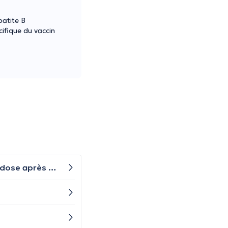
patite B
ifique du vaccin
Il a fait le vaccin contre le méningocoque en 2011 lorsqu'il avait un an. Est-il nécessaire de faire une deuxième dose après 12 ans ?