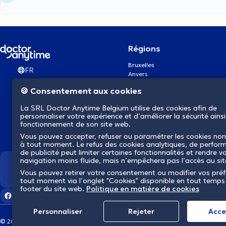
Régions
Bruxelles
FR
Anvers
Gand
🍪 Consentement aux cookies
Charleroi
Liège
La SRL Doctor Anytime Belgium utilise des cookies afin de
Bruges
personnaliser votre expérience et d’améliorer la sécurité ainsi
Namur
fonctionnement de son site web.
Louvain
Vous pouvez accepter, refuser ou paramétrer les cookies non
Mons
à tout moment. Le refus des cookies analytiques, de perfor
Aalst Flandre-Orientale
de publicité peut limiter certaines fonctionnalités et rendre v
navigation moins fluide, mais n’empêchera pas l’accès au si
Nous révolutionnons la s
Vous pouvez retirer votre consentement ou modifier vos pré
tout moment via l’onglet "Cookies" disponible en tout temps
footer du site web.
Politique en matière de cookies
Personnaliser
Rejeter
Αcce
© 2026 doctoranytime