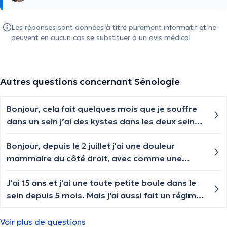
Les réponses sont données à titre purement informatif et ne
peuvent en aucun cas se substituer à un avis médical
Autres questions concernant Sénologie
Bonjour, cela fait quelques mois que je souffre
dans un sein j’ai des kystes dans les deux seins
? Mammographie et échographie mais
apparemment rien d’alarmant. Mais pourquoi je
Bonjour, depuis le 2 juillet j'ai une douleur
souffre autant dans le sein droit et ça monte
mammaire du côté droit, avec comme une
jusque dans l’aisselle. Malgré plusieurs
petite boule, mobile et assez petite, j'ai des
traitements rien à faire la douleur est là 7/7 h
antécédents de cancer du sein dans ma famille,
J'ai 15 ans et j'ai une toute petite boule dans le
24h. Merci de votre retour
que dois-je faire ? Merci
sein depuis 5 mois. Mais j'ai aussi fait un régime.
Sinon il n'y a pas d'autres symptômes qui
pourraient indiquer un cancer est-ce que je dois
Voir plus de questions