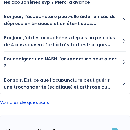
les acouphènes svp ? Merci d avance
Bonjour, l’acupuncture peut-elle aider en cas de
dépression anxieuse et en étant sous
traitement chimique (antidépresseurs) ?
Bonjour j’ai des acouphènes depuis un peu plus
de 4 ans souvent fort à très fort est-ce que
l’acupuncture peut les diminuer d’avance merci
pour votre réponse
Pour soigner une NASH l’acuponcture peut aider
?
Bonsoir, Est-ce que l'acupuncture peut guérir
une trochanderite (sciatique) et arthrose au
niveau du dos, depuis 2 ans, pour l'instant je
pratique de la kiné, ai fait 2 infiltrations qui ne
Voir plus de questions
m'ont pas aidé, tjrs mal ! Merci pour votre
réponse