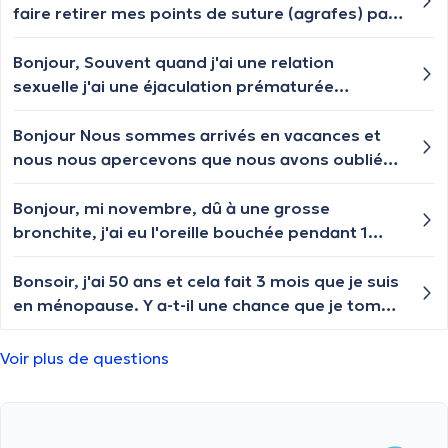
faire retirer mes points de suture (agrafes) par
un médecin traitant. A qui puis-je m'adresser
pour le faire ? Généraliste ? Merci.
Bonjour, Souvent quand j'ai une relation
sexuelle j'ai une éjaculation prématurée
(quelques secondes après pénétration). Je me
masturbe que via des films pornographique
Bonjour Nous sommes arrivés en vacances et
est-ce que cette consommation (tous les jours)
nous nous apercevons que nous avons oublié
fait en sorte que j'ai cette éjaculation
notre médicament pour la tension. Moi le
prématurée ?
coversyl 5 mg et mon compagnon le coversyl
Bonjour, mi novembre, dû à une grosse
10mg plus Peut-on s’en passer une semaine
bronchite, j'ai eu l'oreille bouchée pendant 1
sans risque? Merci pour votre réponse
mois au moins, l'oreille s est débouchée, mais j
ai toujours une pression dans l'oreille (oreille
Bonsoir, j'ai 50 ans et cela fait 3 mois que je suis
qui a subi une tympanoplastie) et j'entends la
en ménopause. Y a-t-il une chance que je tombe
trompe d'Eustache essayer de s'ouvrir avec des
enceinte ?
crépitements. Je prend l'avion début juin, on
Voir plus de questions
m’a prescrit clarinase à prendre 3 heures avant
l'atterrissage, je peux prendre quoi d'autre ?
Merci