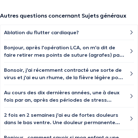
Autres questions concernant Sujets généraux
Ablation du flutter cardiaque?
Bonjour, après l'opération LCA, on m'a dit de
faire retirer mes points de suture (agrafes) par
un médecin traitant. A qui puis-je m'adresser
pour le faire ? Généraliste ? Merci.
Bonsoir, j'ai récemment contracté une sorte de
virus et j'ai eu un rhume, de la fièvre légère pour
une journée, un mal de gorge léger et de la
faiblesse corporelle. J'ai aussi remarqué que les
Au cours des dix dernières années, une à deux
ganglions de mon cou et d'une de mes aisselles
fois par an, après des périodes de stress
avaient gonflé. Ceux du cou se sont dégonflés
intense ou de tristesse, je souffre de dermatite
rapidement, mais ceux de l'aisselle persistent
sur les paupières, qui peut souvent s'étendre
2 fois en 2 semaines j'ai eu de fortes douleurs
depuis une semaine maintenant, bien qu'ils
autour du nez, derrière les oreilles ou sur les
dans le bas ventre. Une douleur permanente
soient un peu mieux. Dois-je m'inquiéter ?
sourcils. Les symptômes incluent des yeux
accompagnée de pics qui ressemblaient à des
gonflés (parfois, je me réveille le matin et je ne
contractions. Pas de problèmes intestinaux ni
Bonjour , comment savoir si mon enfant a une