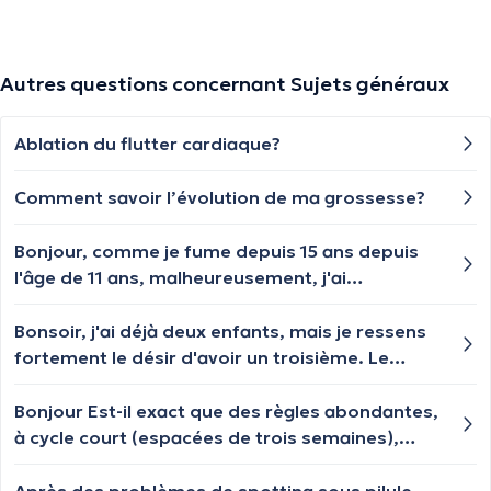
Autres questions concernant Sujets généraux
Ablation du flutter cardiaque?
Comment savoir l’évolution de ma grossesse?
Bonjour, comme je fume depuis 15 ans depuis
l'âge de 11 ans, malheureusement, j'ai
régulièrement des difficultés respiratoires,
c'est-à-dire qu'un jour j'en ai, un autre non, puis
Bonsoir, j'ai déjà deux enfants, mais je ressens
je peux en avoir pendant 2 à 3 jours et ensuite
fortement le désir d'avoir un troisième. Le
pas pendant 2 à 3 jours. Je ne pense pas que ce
problème est que j'ai 44 ans. Je continue à
soit dû au tabagisme. Ma mère a une maladie
avoir mes règles chaque mois avec quelques
Bonjour Est-il exact que des règles abondantes,
de la thyroïde et j'ai appris que c'est
changements de douleur ou de quantité, mais
à cycle court (espacées de trois semaines),
héréditaire. Ma question est : est-ce que j'ai
sur une période de 23 à 24 jours, plus tôt que
entraînant systématiquement des symptômes
également une maladie de la thyroïde et est-ce
d'habitude, c'est-à-dire plutôt que les 27 ou 28
gripaux, pourraient être notablement réduites,