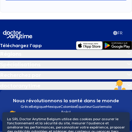
FR
Téléchargez l’app
Régions
Spécialisations
Recherchez par
doctoranytime
Nous révolutionnons la santé dans le monde
Grèce
Belgique
Mexique
Colombie
Équateur
Guatemala
Brésil
La SRL Doctor Anytime Belgium utilise des cookies pour assurer le
fonctionnement et la sécurité du site, mesurer l’audience et
améliorer les performances, personnaliser votre expérience, proposer
des publicités adaptées et intégrer des contenus ou services tiers.