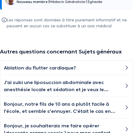
Nouveau membre
|
Médecin Généraliste
|
Eghezée
Les réponses sont données à titre purement informatif et ne
peuvent en aucun cas se substituer à un avis médical
Autres questions concernant Sujets généraux
Ablation du flutter cardiaque?
J'ai subi une liposuccion abdominale avec
anesthésie locale et sédation et je veux le
refaire une deuxième fois pour que mes
abdominaux soient visibles. Pourquoi ai-je
Bonjour, notre fils de 10 ans a plutôt facile à
ressenti une douleur intense pendant environ 5
l'école, et semble s'ennuyer. C'était le cas en
minutes lorsque l'anesthésique m'a été
1ère/2ème primaire, et cette année (5ème). Il a
administré ? Vais-je ressentir la même douleur
demandé de passer un test QI... mais on ne sait
Bonjour, je souhaiterais me faire opérer
lors de ma prochaine opération ? Peut-être que
pas trop ce que ça peut lui apporter... Qu'en
(descente organe vessie ) pour mon confort.