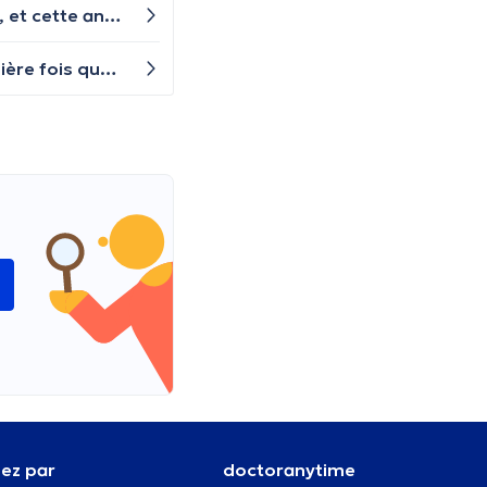
Bonjour, notre fils de 10 ans a plutôt facile à l'école, et semble s'ennuyer. C'était le cas en 1ère/2ème primaire, et cette année (5ème). Il a demandé de passer un test QI... mais on ne sait pas trop ce que ça peut lui apporter... Qu'en pensez-vous ? doit-on faire un bilan (avec un neuropsy ?)?
Bonjour, j'ai mes règles en continue depuis plusieurs semaines même avec mon anneau vaginal. C'est la première fois que ça m'arrive en 7 ans. Je n'ai aucun risque de grossesse mais dois-je m'inquiéter plus que ça ? Est-il nécessaire de prendre rendez-vous avec un.e gynécologue ? Merci !
i
ez par
doctoranytime