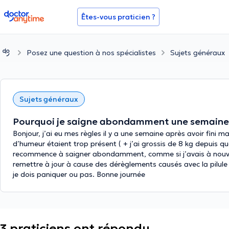
doctoranytime
Êtes-vous praticien ?
Posez une question à nos spécialistes
Sujets généraux
Sujets généraux
Pourquoi je saigne abondamment une semaine ap
Bonjour, j’ai eu mes règles il y a une semaine après avoir fini m
d’humeur étaient trop présent ( + j’ai grossis de 8 kg depuis q
recommence à saigner abondamment, comme si j’avais à nouvea
remettre à jour à cause des dérèglements causés avec la pilule ? 
je dois paniquer ou pas. Bonne journée
3 praticiens ont répondu