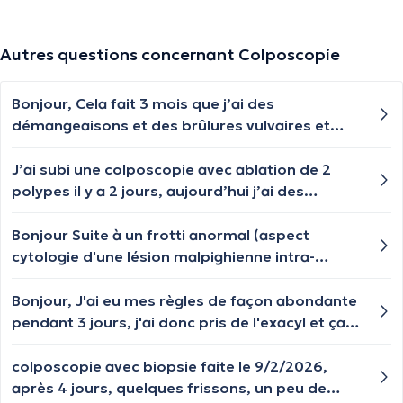
Autres questions concernant Colposcopie
Bonjour, Cela fait 3 mois que j’ai des
démangeaisons et des brûlures vulvaires et
zone anale. Par moment ça va, et d’un coup ça
revient. J’ai consulté, fait des analyses (pas de
J’ai subi une colposcopie avec ablation de 2
mycose et pH ok), changé de lessive, gel
polypes il y a 2 jours, aujourd’hui j’ai des
douche et de papier toilette (j’ai cru à une
saignements. Que dois-je faire ? J’ai repris mes
allergie). J’ai essayé de porter des vêtements
anticoagulants. Dois-je les arrêter
Bonjour Suite à un frotti anormal (aspect
amples et plusieurs crèmes (cicalfate,
momentanément ou pas ?
cytologie d'une lésion malpighienne intra-
bepanthene, saforelle). Je n’ai plus de rapport
épithéliale de bas grade (LSIL) HPV 51 et 59 j'ai
depuis un certain temps car cela me fait mal.
fait une colposcopie le 6 mai 2026. Le
Bonjour, J'ai eu mes règles de façon abondante
Rien n’y fait. J’ai arrêté la pilule cette semaine
gynécologue n'était pas très optimiste au vu
pendant 3 jours, j'ai donc pris de l'exacyl et ça
(Optilova que je prends depuis 7 mois) en me
des photos et m'a informé que les résultats
fait maintenant 16 jours que je saigne on m'a
disant que le problème pouvait venir de là. J’ai
d'un frotti pouvaient ne pas refléter toute la
aussi détecté un hpv groupe P2(56,59,66) peut-
colposcopie avec biopsie faite le 9/2/2026,
aussi eu des plaques d’irritation cette semaine
réalité d'où la colposcopie. Cela fait maintenant
il avoir un lien avec mes saignements, ce hpv
après 4 jours, quelques frissons, un peu de