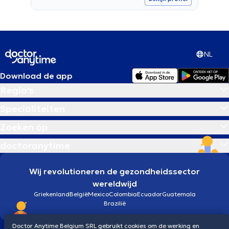
NL
Download de app
Regio's
Specialiteiten
Zoeken op
doctoranytime
Wij revolutioneren de gezondheidssector
wereldwijd
Griekenland
België
Mexico
Colombia
Ecuador
Guatemala
Brazilië
Doctor Anytime Belgium SRL gebruikt cookies om de werking en