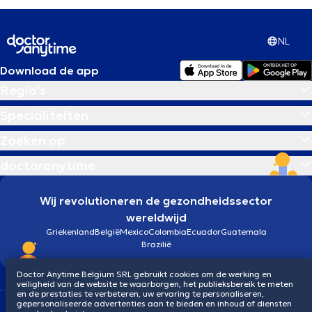
NL
Download de app
Regio's
Specialiteiten
Zoeken op
doctoranytime
Wij revolutioneren de gezondheidssector
wereldwijd
Griekenland
België
Mexico
Colombia
Ecuador
Guatemala
Brazilië
Doctor Anytime Belgium SRL gebruikt cookies om de werking en
veiligheid van de website te waarborgen, het publieksbereik te meten
en de prestaties te verbeteren, uw ervaring te personaliseren,
gepersonaliseerde advertenties aan te bieden en inhoud of diensten
Algemene voorwaarden
Cookies
Privacybeleid