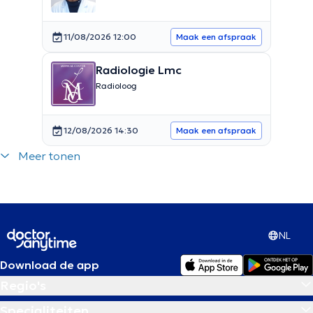
11/08/2026 12:00
Maak een afspraak
Radiologie Lmc
Radioloog
12/08/2026 14:30
Maak een afspraak
Meer tonen
NL
Download de app
Regio's
Specialiteiten