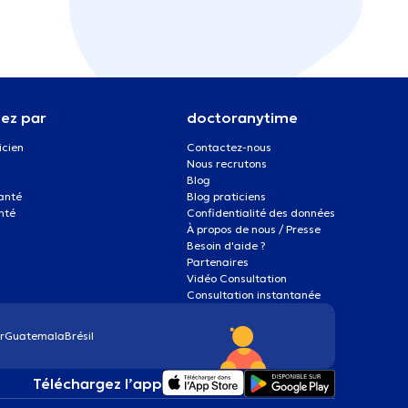
ez par
doctoranytime
icien
Contactez-nous
Nous recrutons
Blog
santé
Blog praticiens
nté
Confidentialité des données
À propos de nous / Presse
Besoin d'aide ?
Partenaires
Vidéo Consultation
Consultation instantanée
r
Guatemala
Brésil
Téléchargez l’app