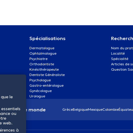
Spécialisations
Recherch
Dermatologue
Nom du prat
Ophtalmologue
Localité
Psychiatre
Spécialité
Orthodontiste
Articles de 
Kinésithérapeute
Question Sa
Dentiste Généraliste
Psychologue
Gastro-entérologue
Gynécologue
Urologue
 que le
 essentiels
anté dans le monde
Grèce
Belgique
Mexique
Colombie
Équateu
mance ou
otre
te web.
férences à