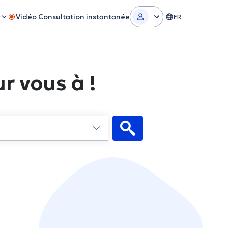
r
Vidéo Consultation instantanée
FR
r vous à !