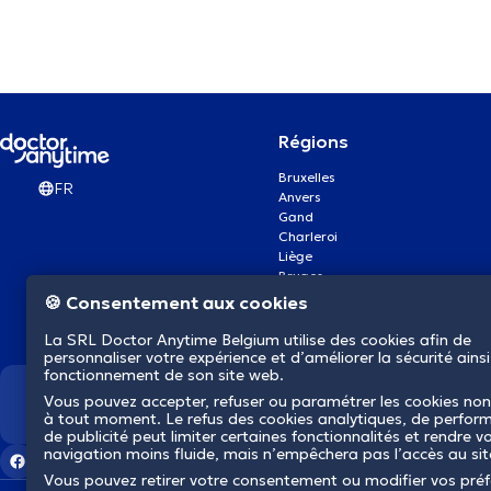
Régions
Bruxelles
FR
Anvers
Gand
Charleroi
Liège
Bruges
Namur
🍪 Consentement aux cookies
Louvain
Mons
La SRL Doctor Anytime Belgium utilise des cookies afin de
Aalst Flandre-Orientale
personnaliser votre expérience et d’améliorer la sécurité ainsi
fonctionnement de son site web.
Vous pouvez accepter, refuser ou paramétrer les cookies non
Nous révolutionnons la s
à tout moment. Le refus des cookies analytiques, de perfor
de publicité peut limiter certaines fonctionnalités et rendre v
navigation moins fluide, mais n’empêchera pas l’accès au si
Vous pouvez retirer votre consentement ou modifier vos pré