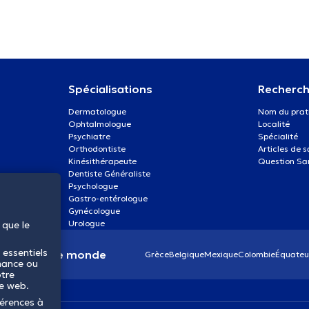
Spécialisations
Recherch
Dermatologue
Nom du prat
Ophtalmologue
Localité
Psychiatre
Spécialité
Orthodontiste
Articles de 
Kinésithérapeute
Question Sa
Dentiste Généraliste
Psychologue
Gastro-entérologue
Gynécologue
Urologue
 que le
 essentiels
anté dans le monde
Grèce
Belgique
Mexique
Colombie
Équateu
mance ou
otre
te web.
férences à