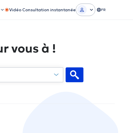
r
Vidéo Consultation instantanée
FR
r vous à !