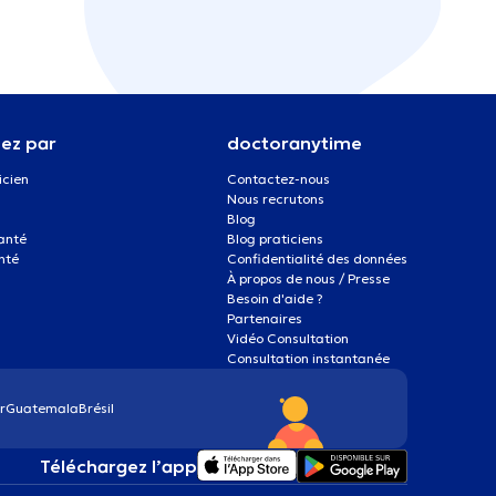
ez par
doctoranytime
icien
Contactez-nous
Nous recrutons
Blog
santé
Blog praticiens
nté
Confidentialité des données
À propos de nous / Presse
Besoin d'aide ?
Partenaires
Vidéo Consultation
Consultation instantanée
r
Guatemala
Brésil
Téléchargez l’app