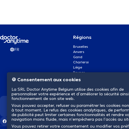
Régions
Bruxelles
FR
Anvers
Gand
Charleroi
Liège
Bruges
Namur
🍪 Consentement aux cookies
Louvain
Mons
La SRL Doctor Anytime Belgium utilise des cookies afin de
Aalst Flandre-Orientale
personnaliser votre expérience et d’améliorer la sécurité ainsi
fonctionnement de son site web.
Vous pouvez accepter, refuser ou paramétrer les cookies non
Nous révolutionnons la s
à tout moment. Le refus des cookies analytiques, de perfor
de publicité peut limiter certaines fonctionnalités et rendre v
navigation moins fluide, mais n’empêchera pas l’accès au si
Vous pouvez retirer votre consentement ou modifier vos pré