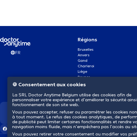
Régions
Bruxelles
FR
Anvers
Gand
Charleroi
Liège
Bruges
Namur
🍪 Consentement aux cookies
Louvain
Mons
La SRL Doctor Anytime Belgium utilise des cookies afin de
Aalst Flandre-Orientale
personnaliser votre expérience et d’améliorer la sécurité ainsi
fonctionnement de son site web.
Vous pouvez accepter, refuser ou paramétrer les cookies non
Nous révolutionnons la s
à tout moment. Le refus des cookies analytiques, de perfor
de publicité peut limiter certaines fonctionnalités et rendre v
navigation moins fluide, mais n’empêchera pas l’accès au si
Vous pouvez retirer votre consentement ou modifier vos pré