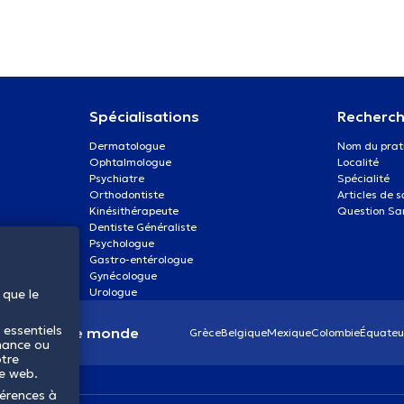
Spécialisations
Recherch
Dermatologue
Nom du prat
Ophtalmologue
Localité
Psychiatre
Spécialité
Orthodontiste
Articles de 
Kinésithérapeute
Question Sa
Dentiste Généraliste
Psychologue
Gastro-entérologue
Gynécologue
Urologue
 que le
 essentiels
anté dans le monde
Grèce
Belgique
Mexique
Colombie
Équateu
mance ou
otre
te web.
férences à