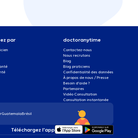
ez par
doctoranytime
icien
Contactez-nous
Nous recrutons
Blog
santé
Blog praticiens
nté
Confidentialité des données
À propos de nous / Presse
Besoin d'aide ?
Partenaires
Vidéo Consultation
Consultation instantanée
r
Guatemala
Brésil
Téléchargez l’app