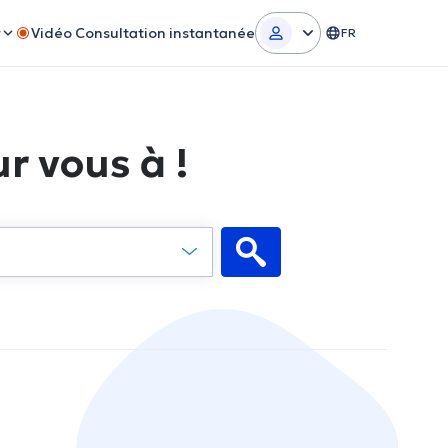
r
Vidéo Consultation instantanée
FR
r vous à !