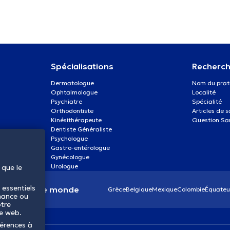
Spécialisations
Recherch
Dermatologue
Nom du prat
Ophtalmologue
Localité
Psychiatre
Spécialité
Orthodontiste
Articles de 
Kinésithérapeute
Question Sa
Dentiste Généraliste
Psychologue
Gastro-entérologue
Gynécologue
Urologue
 que le
 essentiels
anté dans le monde
Grèce
Belgique
Mexique
Colombie
Équateu
mance ou
otre
te web.
férences à