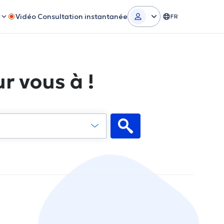
r
Vidéo Consultation instantanée
FR
r vous à !