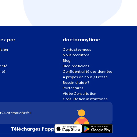
ez par
doctoranytime
icien
Contactez-nous
Nous recrutons
Blog
santé
Blog praticiens
nté
Confidentialité des données
À propos de nous / Presse
Besoin d'aide ?
Partenaires
Vidéo Consultation
Consultation instantanée
r
Guatemala
Brésil
Téléchargez l’app