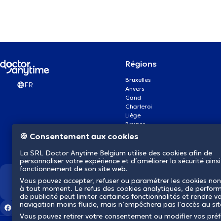
Régions
Bruxelles
FR
Anvers
Gand
Charleroi
Liège
Bruges
Namur
🍪 Consentement aux cookies
Louvain
Mons
La SRL Doctor Anytime Belgium utilise des cookies afin de
Aalst Flandre-Orientale
personnaliser votre expérience et d’améliorer la sécurité ainsi
fonctionnement de son site web.
Vous pouvez accepter, refuser ou paramétrer les cookies non
Nous révolutionnons la s
à tout moment. Le refus des cookies analytiques, de perfor
de publicité peut limiter certaines fonctionnalités et rendre v
navigation moins fluide, mais n’empêchera pas l’accès au si
Vous pouvez retirer votre consentement ou modifier vos pré