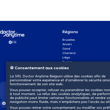
Régions
Bruxelles
FR
Anvers
Gand
Charleroi
Liège
Bruges
Namur
🍪 Consentement aux cookies
Louvain
Mons
La SRL Doctor Anytime Belgium utilise des cookies afin de
Aalst Flandre-Orientale
personnaliser votre expérience et d’améliorer la sécurité ainsi
fonctionnement de son site web.
Vous pouvez accepter, refuser ou paramétrer les cookies non
Nous révolutionnons la s
à tout moment. Le refus des cookies analytiques, de perfor
de publicité peut limiter certaines fonctionnalités et rendre v
navigation moins fluide, mais n’empêchera pas l’accès au si
Vous pouvez retirer votre consentement ou modifier vos pré