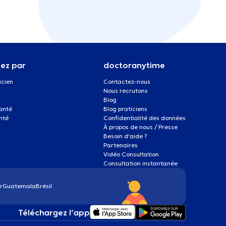
ez par
doctoranytime
icien
Contactez-nous
Nous recrutons
Blog
santé
Blog praticiens
nté
Confidentialité des données
À propos de nous / Presse
Besoin d'aide ?
Partenaires
Vidéo Consultation
Consultation instantanée
r
Guatemala
Brésil
Téléchargez l’app