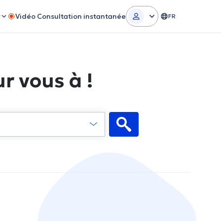
r
Vidéo Consultation instantanée
FR
r vous à !