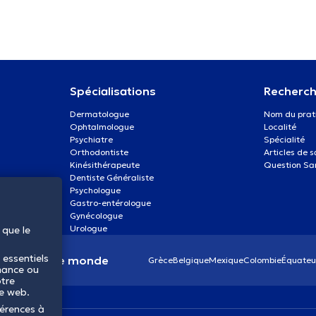
Spécialisations
Recherch
Dermatologue
Nom du prat
Ophtalmologue
Localité
Psychiatre
Spécialité
Orthodontiste
Articles de 
Kinésithérapeute
Question Sa
Dentiste Généraliste
Psychologue
Gastro-entérologue
Gynécologue
Urologue
 que le
 essentiels
anté dans le monde
Grèce
Belgique
Mexique
Colombie
Équateu
mance ou
otre
te web.
férences à