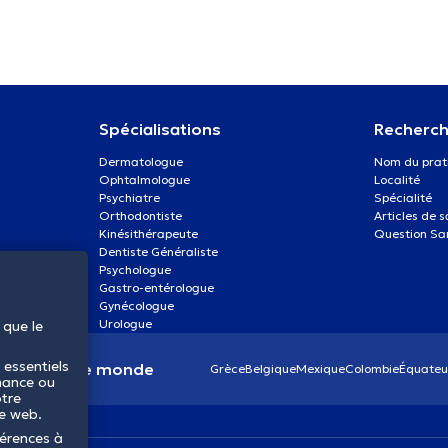
Spécialisations
Recherch
Dermatologue
Nom du prat
Ophtalmologue
Localité
Psychiatre
Spécialité
Orthodontiste
Articles de 
Kinésithérapeute
Question Sa
Dentiste Généraliste
Psychologue
Gastro-entérologue
Gynécologue
Urologue
 que le
 essentiels
anté dans le monde
Grèce
Belgique
Mexique
Colombie
Équateu
mance ou
otre
te web.
férences à