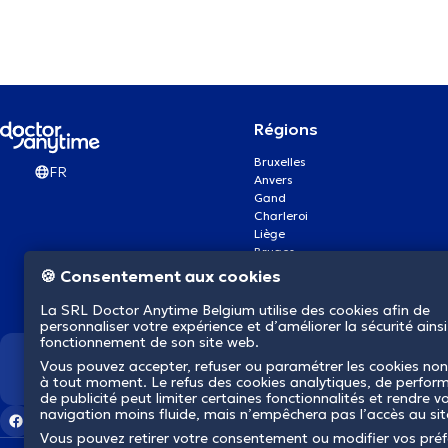
Régions
Bruxelles
FR
Anvers
Gand
Charleroi
Liège
Bruges
Namur
🍪 Consentement aux cookies
Louvain
Mons
La SRL Doctor Anytime Belgium utilise des cookies afin de
Aalst Flandre-Orientale
personnaliser votre expérience et d’améliorer la sécurité ainsi
fonctionnement de son site web.
Vous pouvez accepter, refuser ou paramétrer les cookies non
Nous révolutionnons la s
à tout moment. Le refus des cookies analytiques, de perfor
de publicité peut limiter certaines fonctionnalités et rendre v
navigation moins fluide, mais n’empêchera pas l’accès au si
Vous pouvez retirer votre consentement ou modifier vos pré