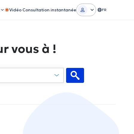
r
Vidéo Consultation instantanée
FR
r vous à !