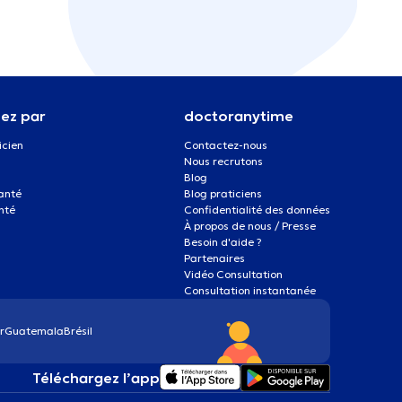
ez par
doctoranytime
icien
Contactez-nous
Nous recrutons
Blog
santé
Blog praticiens
nté
Confidentialité des données
À propos de nous / Presse
Besoin d'aide ?
Partenaires
Vidéo Consultation
Consultation instantanée
r
Guatemala
Brésil
Téléchargez l’app