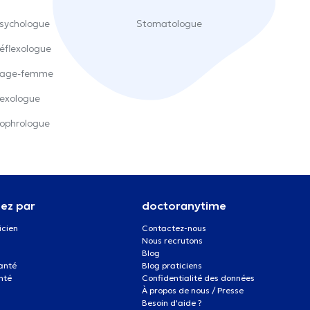
sychologue
Stomatologue
éflexologue
age-femme
exologue
ophrologue
ez par
doctoranytime
icien
Contactez-nous
Nous recrutons
Blog
santé
Blog praticiens
nté
Confidentialité des données
À propos de nous / Presse
Besoin d'aide ?