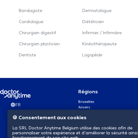
Bandagiste
Dermatologue
Cardiologue
Diététicien
Chirurgien digestif
Infirmier / Infirmière
Chirurgien plasticien
Kinésithérapeute
Dentiste
Logopède
Régions
Bruxelles
FR
Anvers
Gand
🍪 Consentement aux cookies
Charleroi
Liège
La SRL Doctor Anytime Belgium utilise des cookies afin de
Bruges
personnaliser votre expérience et d’améliorer la sécurité ainsi
Namur
fonctionnement de son site web.