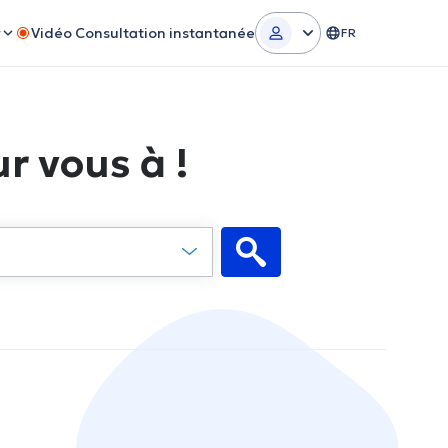
r
Vidéo Consultation instantanée
FR
r vous à !