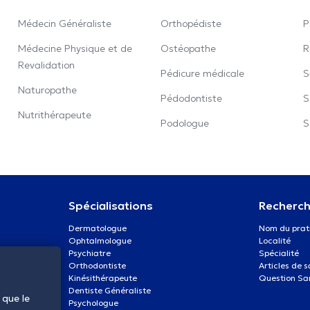
Médecin Généraliste
Orthopédiste
P
Médecine Physique et de
Ostéopathe
R
Revalidation
Pédicure médicale
S
Naturopathe
Pédodontiste
S
Nutrithérapeute
Podologue
S
Spécialisations
Recherch
Dermatologue
Nom du prat
Ophtalmologue
Localité
Psychiatre
Spécialité
Orthodontiste
Articles de 
Kinésithérapeute
Question Sa
Dentiste Généraliste
 que le
Psychologue