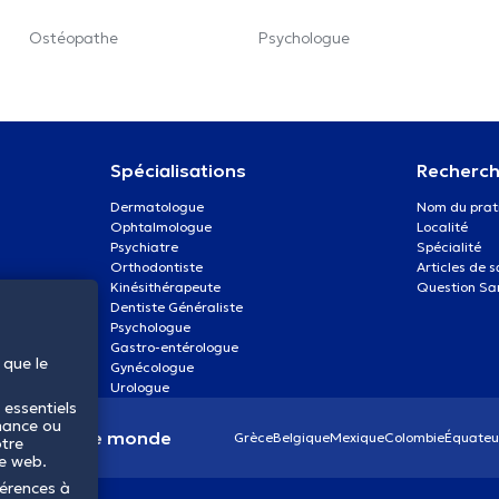
Ostéopathe
Psychologue
Spécialisations
Recherch
Dermatologue
Nom du prat
Ophtalmologue
Localité
Psychiatre
Spécialité
Orthodontiste
Articles de 
Kinésithérapeute
Question Sa
Dentiste Généraliste
Psychologue
Gastro-entérologue
 que le
Gynécologue
Urologue
 essentiels
mance ou
anté dans le monde
Grèce
Belgique
Mexique
Colombie
Équateu
otre
te web.
férences à