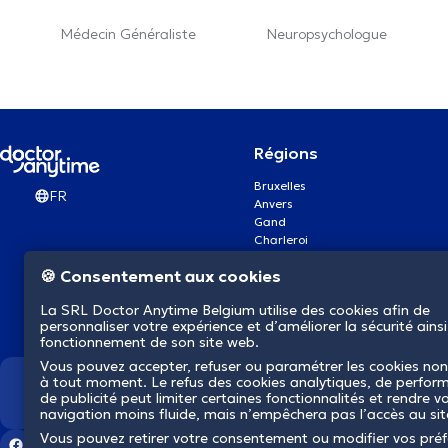
Médecin Généraliste
Neuropsychologue
Régions
Bruxelles
FR
Anvers
Gand
Charleroi
Liège
🍪 Consentement aux cookies
Bruges
Namur
La SRL Doctor Anytime Belgium utilise des cookies afin de
Louvain
personnaliser votre expérience et d’améliorer la sécurité ainsi
Mons
fonctionnement de son site web.
Aalst Flandre-Orientale
Vous pouvez accepter, refuser ou paramétrer les cookies non
à tout moment. Le refus des cookies analytiques, de perfor
Nous révolutionnons la s
de publicité peut limiter certaines fonctionnalités et rendre v
navigation moins fluide, mais n’empêchera pas l’accès au si
Vous pouvez retirer votre consentement ou modifier vos pré