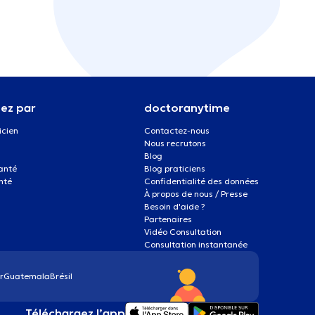
ez par
doctoranytime
icien
Contactez-nous
Nous recrutons
Blog
santé
Blog praticiens
nté
Confidentialité des données
À propos de nous / Presse
Besoin d'aide ?
Partenaires
Vidéo Consultation
Consultation instantanée
r
Guatemala
Brésil
Téléchargez l’app