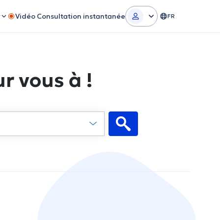
r
Vidéo Consultation instantanée
FR
r vous à !