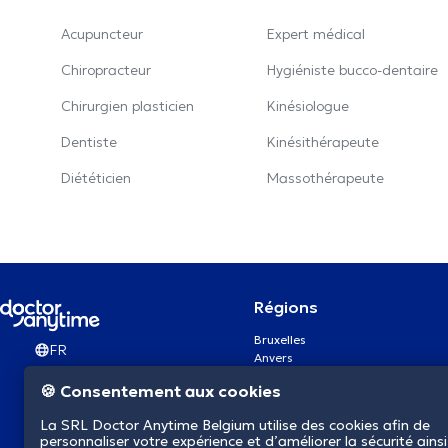
Acupuncteur
Expert médical
Chiropracteur
Hygiéniste bucco-dentaire
Chirurgien plasticien
Kinésiologue
Dentiste
Kinésithérapeute
Diététicien
Massothérapeute
Régions
Bruxelles
FR
Anvers
Gand
🍪 Consentement aux cookies
Charleroi
Liège
La SRL Doctor Anytime Belgium utilise des cookies afin de
Bruges
personnaliser votre expérience et d’améliorer la sécurité ainsi
Namur