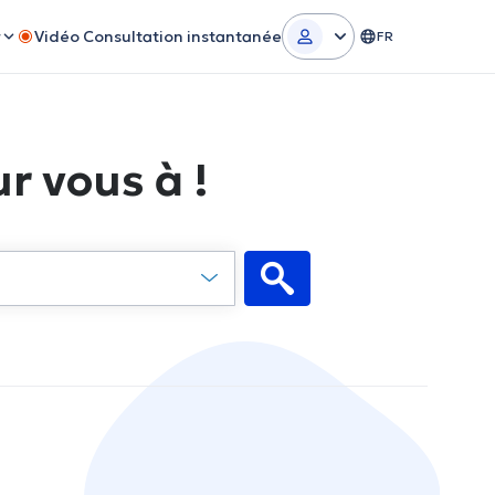
r
Vidéo Consultation instantanée
FR
r vous à !