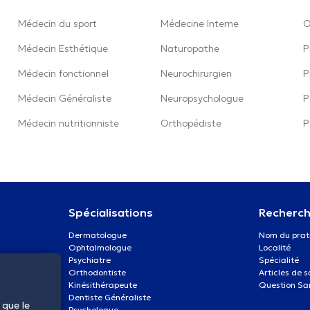
Médecin du sport
Médecine Interne
O
Médecin Esthétique
Naturopathe
P
Médecin fonctionnel
Neurochirurgien
P
Médecin Généraliste
Neuropsychologue
P
Médecin nutritionniste
Orthopédiste
P
Spécialisations
Recherch
Dermatologue
Nom du prat
Ophtalmologue
Localité
Psychiatre
Spécialité
Orthodontiste
Articles de 
Kinésithérapeute
Question Sa
Dentiste Généraliste
 que le
Psychologue