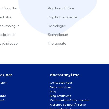
stéopathe
Psychomotricien
édiatre
Psychothérapeute
neumologue
Radiologue
odologue
Sophrologue
sychologue
Thérapeute
ez par
doctoranytime
icien
Contactez-nous
Nous recrutons
Blog
santé
Blog praticiens
nté
Confidentialité des données
À propos de nous / Presse
Besoin d'aide ?