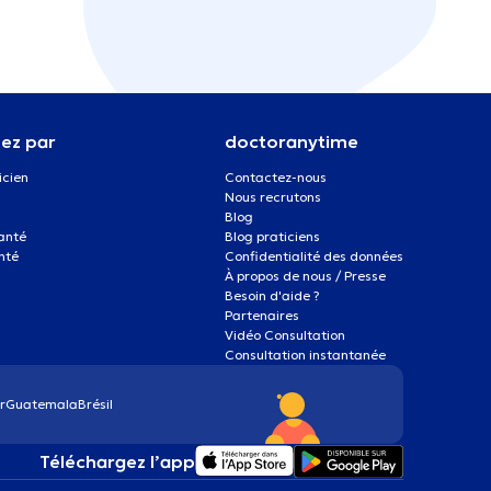
ez par
doctoranytime
icien
Contactez-nous
Nous recrutons
Blog
santé
Blog praticiens
nté
Confidentialité des données
À propos de nous / Presse
Besoin d'aide ?
Partenaires
Vidéo Consultation
Consultation instantanée
r
Guatemala
Brésil
Téléchargez l’app