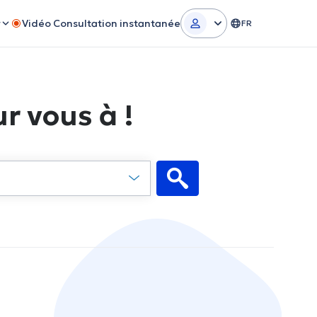
r
Vidéo Consultation instantanée
FR
r vous à !