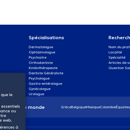
Spécialisations
Recherch
Dermatologue
Nom du prat
Ophtalmologue
Localité
Psychiatre
Spécialité
Orthodontiste
Articles de 
Kinésithérapeute
Question Sa
Dentiste Généraliste
Psychologue
Gastro-entérologue
Gynécologue
Urologue
 que le
 essentiels
anté dans le monde
Grèce
Belgique
Mexique
Colombie
Équateu
mance ou
otre
te web.
férences à