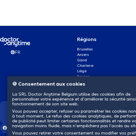
Régions
Bruxelles
FR
Anvers
Gand
Charleroi
Liège
Bruges
Namur
🍪 Consentement aux cookies
Louvain
Mons
La SRL Doctor Anytime Belgium utilise des cookies afin de
Aalst Flandre-Orientale
personnaliser votre expérience et d’améliorer la sécurité ainsi
fonctionnement de son site web.
Vous pouvez accepter, refuser ou paramétrer les cookies non
Nous révolutionnons la s
à tout moment. Le refus des cookies analytiques, de perfor
de publicité peut limiter certaines fonctionnalités et rendre v
navigation moins fluide, mais n’empêchera pas l’accès au si
Vous pouvez retirer votre consentement ou modifier vos pré