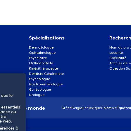
Spécialisations
Recherch
Dermatologue
Nom du prat
Ophtalmologue
Localité
Psychiatre
Spécialité
Orthodontiste
Articles de 
Kinésithérapeute
Question Sa
Dentiste Généraliste
Psychologue
Gastro-entérologue
Gynécologue
Urologue
 que le
 essentiels
anté dans le monde
Grèce
Belgique
Mexique
Colombie
Équateu
mance ou
otre
te web.
férences à