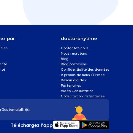
ez par
doctoranytime
icien
Contactez-nous
Nous recrutons
Blog
santé
Blog praticiens
nté
Confidentialité des données
À propos de nous / Presse
Besoin d'aide ?
Partenaires
Vidéo Consultation
Consultation instantanée
r
Guatemala
Brésil
Téléchargez l’app