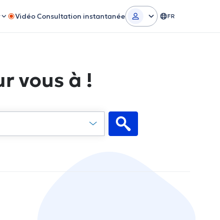
r
Vidéo Consultation instantanée
FR
r vous à !