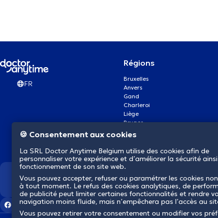
Régions
Bruxelles
FR
Anvers
Gand
Charleroi
Liège
Bruges
Namur
🍪 Consentement aux cookies
Louvain
Mons
La SRL Doctor Anytime Belgium utilise des cookies afin de
Aalst Flandre-Orientale
personnaliser votre expérience et d’améliorer la sécurité ainsi
fonctionnement de son site web.
Vous pouvez accepter, refuser ou paramétrer les cookies non
Nous révolutionnons la s
à tout moment. Le refus des cookies analytiques, de perfor
de publicité peut limiter certaines fonctionnalités et rendre v
navigation moins fluide, mais n’empêchera pas l’accès au si
Vous pouvez retirer votre consentement ou modifier vos pré